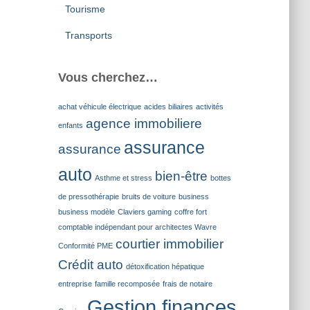
Tourisme
Transports
Vous cherchez…
achat véhicule électrique
acides biliaires
activités
agence immobiliere
enfants
assurance
assurance
auto
bien-être
Asthme et stress
bottes
de pressothérapie
bruits de voiture
business
business modèle
Claviers gaming
coffre fort
comptable indépendant pour architectes Wavre
courtier immobilier
Conformité PME
Crédit auto
détoxification hépatique
entreprise
famille recomposée
frais de notaire
Gestion finances