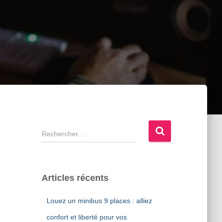
R
e
c
h
e
Articles récents
r
c
Louez un minibus 9 places : alliez
h
e
confort et liberté pour vos