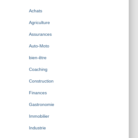
i
v
Achats
e
s
Agriculture
Assurances
Auto-Moto
bien-être
Coaching
Construction
Finances
Gastronomie
Immobilier
Industrie