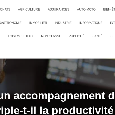
CHATS
AGRICULTURE
ASSURANCES
AUTO-MOTO
BIEN-Ê
GASTRONOMIE
IMMOBILIER
INDUSTRIE
INFORMATIQUE
IN
S
LOISIRS ET JEUX
NON CLASSÉ
PUBLICITÉ
SANTÉ
SE
un accompagnement di
riple-t-il la productivité