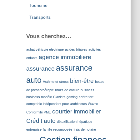
Tourisme
Transports
Vous cherchez…
achat véhicule électrique
acides biliaires
activités
agence immobiliere
enfants
assurance
assurance
auto
bien-être
Asthme et stress
bottes
de pressothérapie
bruits de voiture
business
business modèle
Claviers gaming
coffre fort
comptable indépendant pour architectes Wavre
courtier immobilier
Conformité PME
Crédit auto
détoxification hépatique
entreprise
famille recomposée
frais de notaire
Gestion finances