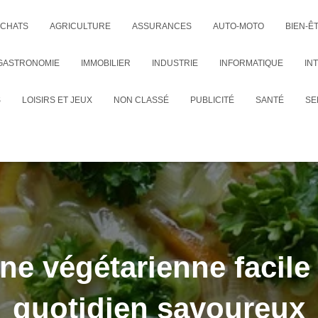
CHATS
AGRICULTURE
ASSURANCES
AUTO-MOTO
BIEN-Ê
GASTRONOMIE
IMMOBILIER
INDUSTRIE
INFORMATIQUE
IN
S
LOISIRS ET JEUX
NON CLASSÉ
PUBLICITÉ
SANTÉ
SE
ine végétarienne facile
quotidien savoureux