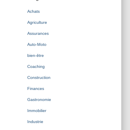
i
v
Achats
e
s
Agriculture
Assurances
Auto-Moto
bien-être
Coaching
Construction
Finances
Gastronomie
Immobilier
Industrie