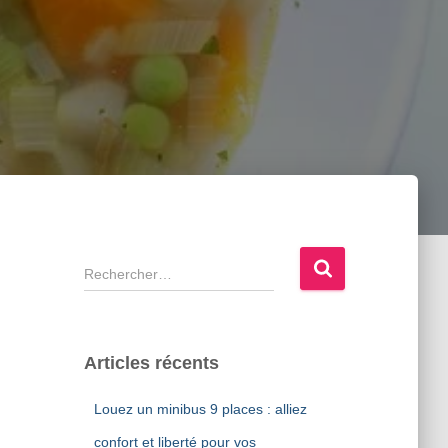
R
e
c
h
e
Articles récents
r
c
Louez un minibus 9 places : alliez
h
e
confort et liberté pour vos