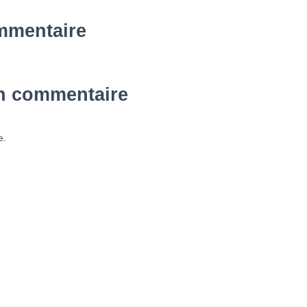
mmentaire
un commentaire
e.