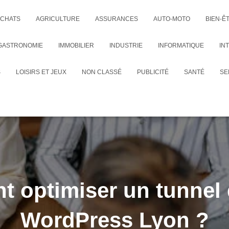
CHATS
AGRICULTURE
ASSURANCES
AUTO-MOTO
BIEN-Ê
GASTRONOMIE
IMMOBILIER
INDUSTRIE
INFORMATIQUE
IN
S
LOISIRS ET JEUX
NON CLASSÉ
PUBLICITÉ
SANTÉ
SE
 optimiser un tunnel 
WordPress Lyon ?