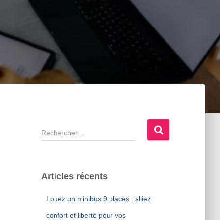
R
e
c
h
e
Articles récents
r
c
Louez un minibus 9 places : alliez
h
e
confort et liberté pour vos