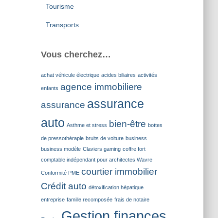
Tourisme
Transports
Vous cherchez…
achat véhicule électrique
acides biliaires
activités
agence immobiliere
enfants
assurance
assurance
auto
bien-être
Asthme et stress
bottes
de pressothérapie
bruits de voiture
business
business modèle
Claviers gaming
coffre fort
comptable indépendant pour architectes Wavre
courtier immobilier
Conformité PME
Crédit auto
détoxification hépatique
entreprise
famille recomposée
frais de notaire
Gestion finances