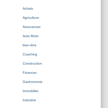
i
v
Achats
e
s
Agriculture
Assurances
Auto-Moto
bien-être
Coaching
Construction
Finances
Gastronomie
Immobilier
Industrie