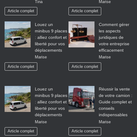
Tina
Marise
Article complet
Article complet
Louez un
Comment gérer
minibus 9 places
les aspects
: alliez confort et
juridiques de
liberté pour vos
votre entreprise
déplacements
efficacement
Marise
Marise
Article complet
Article complet
Louez un
Réussir la vente
minibus 9 places
de votre camion :
: alliez confort et
Guide complet et
liberté pour vos
conseils
déplacements
indispensables
Marise
Marise
Article complet
Article complet