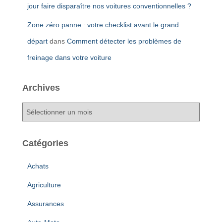
jour faire disparaître nos voitures conventionnelles ?
Zone zéro panne : votre checklist avant le grand
départ
dans
Comment détecter les problèmes de
freinage dans votre voiture
Archives
A
r
c
h
Catégories
i
v
Achats
e
s
Agriculture
Assurances