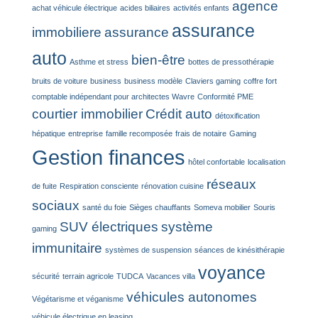
agence
achat véhicule électrique
acides biliaires
activités enfants
assurance
immobiliere
assurance
auto
bien-être
Asthme et stress
bottes de pressothérapie
bruits de voiture
business
business modèle
Claviers gaming
coffre fort
comptable indépendant pour architectes Wavre
Conformité PME
courtier immobilier
Crédit auto
détoxification
hépatique
entreprise
famille recomposée
frais de notaire
Gaming
Gestion finances
hôtel confortable
localisation
réseaux
de fuite
Respiration consciente
rénovation cuisine
sociaux
santé du foie
Sièges chauffants
Someva mobilier
Souris
SUV électriques
système
gaming
immunitaire
systèmes de suspension
séances de kinésithérapie
voyance
sécurité
terrain agricole
TUDCA
Vacances villa
véhicules autonomes
Végétarisme et véganisme
véhicule électrique en leasing