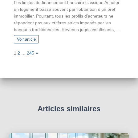
Les limites du financement bancaire classique Acheter
un logement passe souvent par l’obtention d’un prêt
immobilier. Pourtant, tous les profils d’acheteurs ne
répondent pas aux critères stricts imposés par les
banques traditionnelles. Revenus jugés insuffisants,…
Voir article
P
N
1
2
…
245
»
a
e
g
x
e
t
:
Articles similaires