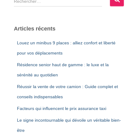
e
c
h
e
Articles récents
r
c
Louez un minibus 9 places : alliez confort et liberté
h
e
pour vos déplacements
r
Résidence senior haut de gamme : le luxe et la
:
sérénité au quotidien
Réussir la vente de votre camion : Guide complet et
conseils indispensables
Facteurs qui influencent le prix assurance taxi
Le signe incontournable qui dévoile un véritable bien-
être