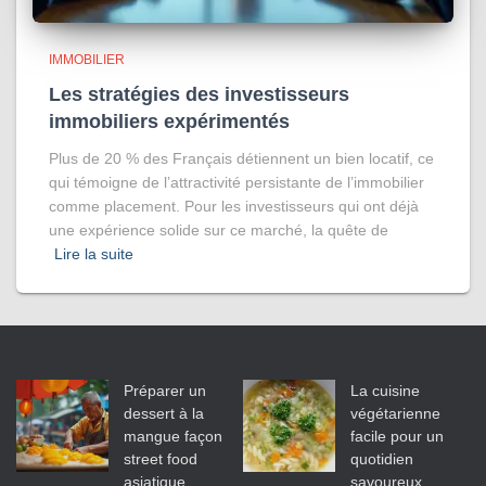
IMMOBILIER
Les stratégies des investisseurs
immobiliers expérimentés
Plus de 20 % des Français détiennent un bien locatif, ce
qui témoigne de l’attractivité persistante de l’immobilier
comme placement. Pour les investisseurs qui ont déjà
une expérience solide sur ce marché, la quête de
Lire la suite
Préparer un
La cuisine
dessert à la
végétarienne
mangue façon
facile pour un
street food
quotidien
asiatique
savoureux