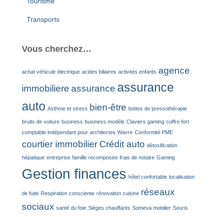
Tourisme
Transports
Vous cherchez…
agence
achat véhicule électrique
acides biliaires
activités enfants
assurance
immobiliere
assurance
auto
bien-être
Asthme et stress
bottes de pressothérapie
bruits de voiture
business
business modèle
Claviers gaming
coffre fort
comptable indépendant pour architectes Wavre
Conformité PME
courtier immobilier
Crédit auto
détoxification
hépatique
entreprise
famille recomposée
frais de notaire
Gaming
Gestion finances
hôtel confortable
localisation
réseaux
de fuite
Respiration consciente
rénovation cuisine
sociaux
santé du foie
Sièges chauffants
Someva mobilier
Souris