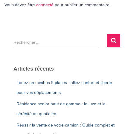
Vous devez être
connecté
pour publier un commentaire.
R
e
c
h
e
Articles récents
r
c
Louez un minibus 9 places : alliez confort et liberté
h
e
pour vos déplacements
r
Résidence senior haut de gamme : le luxe et la
:
sérénité au quotidien
Réussir la vente de votre camion : Guide complet et