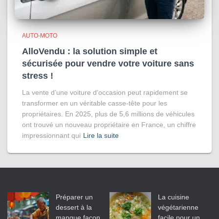
AUTO-MOTO
AlloVendu : la solution simple et
sécurisée pour vendre votre voiture sans
stress !
La vente d’une voiture d’occasion peut rapidement se
transformer en un véritable casse-tête pour les
propriétaires. En 2025, plus de 5,6 millions de véhicules
ont trouvé un nouveau propriétaire en France, un chiffre
impressionnant qui
Lire la suite
Préparer un
La cuisine
dessert à la
végétarienne
mangue façon
facile pour un