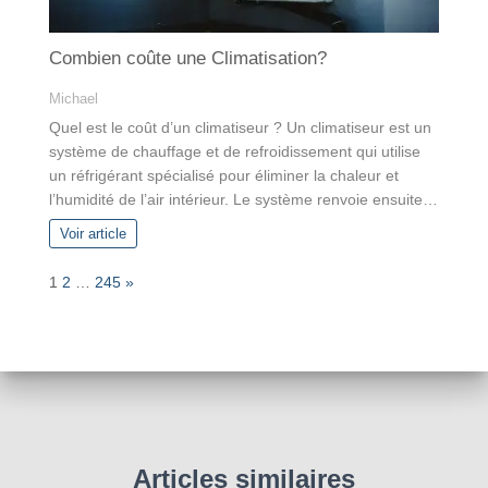
Combien coûte une Climatisation?
Michael
Quel est le coût d’un climatiseur ? Un climatiseur est un
système de chauffage et de refroidissement qui utilise
un réfrigérant spécialisé pour éliminer la chaleur et
l’humidité de l’air intérieur. Le système renvoie ensuite…
Voir article
P
N
1
2
…
245
»
a
e
g
x
e
t
:
Articles similaires