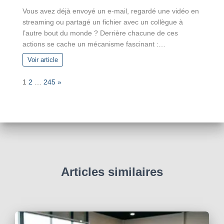
Vous avez déjà envoyé un e-mail, regardé une vidéo en
streaming ou partagé un fichier avec un collègue à
l’autre bout du monde ? Derrière chacune de ces
actions se cache un mécanisme fascinant :…
Voir article
P
N
1
2
…
245
»
a
e
g
x
e
t
:
Articles similaires