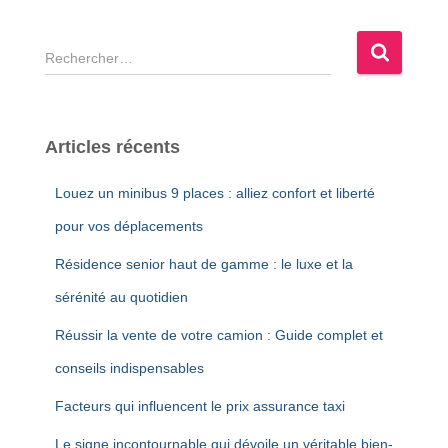
R
e
c
h
e
Articles récents
r
c
Louez un minibus 9 places : alliez confort et liberté
h
e
pour vos déplacements
r
Résidence senior haut de gamme : le luxe et la
:
sérénité au quotidien
Réussir la vente de votre camion : Guide complet et
conseils indispensables
Facteurs qui influencent le prix assurance taxi
Le signe incontournable qui dévoile un véritable bien-