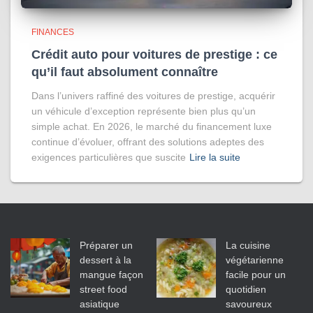
FINANCES
Crédit auto pour voitures de prestige : ce
qu’il faut absolument connaître
Dans l’univers raffiné des voitures de prestige, acquérir
un véhicule d’exception représente bien plus qu’un
simple achat. En 2026, le marché du financement luxe
continue d’évoluer, offrant des solutions adeptes des
exigences particulières que suscite
Lire la suite
Préparer un
La cuisine
dessert à la
végétarienne
mangue façon
facile pour un
street food
quotidien
asiatique
savoureux