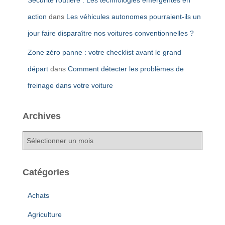
Sécurité routière : Les technologies émergentes en
action
dans
Les véhicules autonomes pourraient-ils un
jour faire disparaître nos voitures conventionnelles ?
Zone zéro panne : votre checklist avant le grand
départ
dans
Comment détecter les problèmes de
freinage dans votre voiture
Archives
A
r
c
h
Catégories
i
v
Achats
e
s
Agriculture