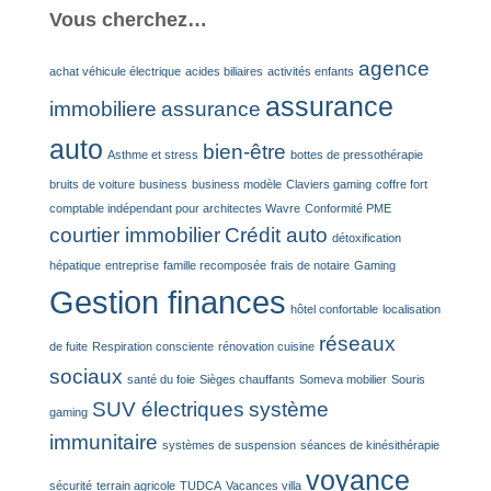
Vous cherchez…
agence
achat véhicule électrique
acides biliaires
activités enfants
assurance
immobiliere
assurance
auto
bien-être
Asthme et stress
bottes de pressothérapie
bruits de voiture
business
business modèle
Claviers gaming
coffre fort
comptable indépendant pour architectes Wavre
Conformité PME
courtier immobilier
Crédit auto
détoxification
hépatique
entreprise
famille recomposée
frais de notaire
Gaming
Gestion finances
hôtel confortable
localisation
réseaux
de fuite
Respiration consciente
rénovation cuisine
sociaux
santé du foie
Sièges chauffants
Someva mobilier
Souris
SUV électriques
système
gaming
immunitaire
systèmes de suspension
séances de kinésithérapie
voyance
sécurité
terrain agricole
TUDCA
Vacances villa