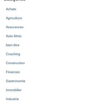
i
v
Achats
e
Agriculture
s
Assurances
Auto-Moto
bien-être
Coaching
Construction
Finances
Gastronomie
Immobilier
Industrie