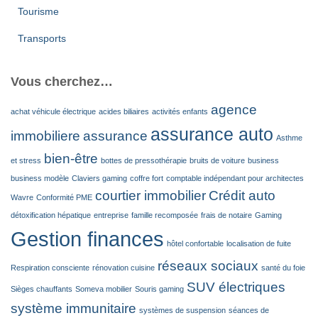
Tourisme
Transports
Vous cherchez…
agence
achat véhicule électrique
acides biliaires
activités enfants
assurance auto
immobiliere
assurance
Asthme
bien-être
et stress
bottes de pressothérapie
bruits de voiture
business
business modèle
Claviers gaming
coffre fort
comptable indépendant pour architectes
courtier immobilier
Crédit auto
Wavre
Conformité PME
détoxification hépatique
entreprise
famille recomposée
frais de notaire
Gaming
Gestion finances
hôtel confortable
localisation de fuite
réseaux sociaux
Respiration consciente
rénovation cuisine
santé du foie
SUV électriques
Sièges chauffants
Someva mobilier
Souris gaming
système immunitaire
systèmes de suspension
séances de