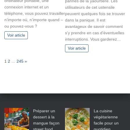
ordinateur portable, une
pannes de la yaourtière. Les
connexion internet et un
utilisateurs de cet ustensile
téléphone, vous pouvez travailler
peuvent quelques fois se trouver
n’importe où, n’importe quand –
dans la panique. Il est
ou pouvez-vous ?
avantageux de savoir comment
s’y prendre en cas d’éventuelles
Voir article
interruptions. Vous garderez…
Voir article
P
N
1
2
…
245
»
a
e
g
x
e
t
:
Préparer un
La cuisine
dessert à la
végétarienne
mangue façon
facile pour un
street food
quotidien