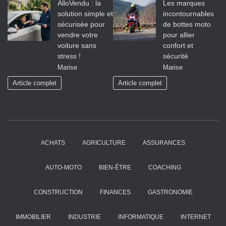
AlloVendu : la
Les marques
solution simple et
incontournables
sécurisée pour
de bottes moto
vendre votre
pour allier
voiture sans
confort et
stress !
sécurité
Marise
Marise
Article complet
Article complet
ACHATS
AGRICULTURE
ASSURANCES
AUTO-MOTO
BIEN-ÊTRE
COACHING
CONSTRUCTION
FINANCES
GASTRONOMIE
IMMOBILIER
INDUSTRIE
INFORMATIQUE
INTERNET