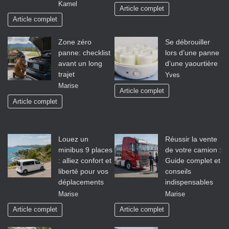
Kamel
Article complet
Article complet
Zone zéro
Se débrouiller
panne: checklist
lors d’une panne
avant un long
d’une yaourtière
trajet
Yves
Marise
Article complet
Article complet
Louez un
Réussir la vente
minibus 9 places
de votre camion :
: alliez confort et
Guide complet et
liberté pour vos
conseils
déplacements
indispensables
Marise
Marise
Article complet
Article complet