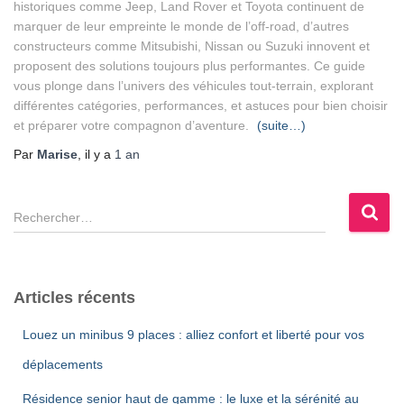
historiques comme Jeep, Land Rover et Toyota continuent de
marquer de leur empreinte le monde de l’off-road, d’autres
constructeurs comme Mitsubishi, Nissan ou Suzuki innovent et
proposent des solutions toujours plus performantes. Ce guide
vous plonge dans l’univers des véhicules tout-terrain, explorant
différentes catégories, performances, et astuces pour bien choisir
et préparer votre compagnon d’aventure.
(suite…)
Par
Marise
, il y a
1 an
R
e
c
h
e
Articles récents
r
c
Louez un minibus 9 places : alliez confort et liberté pour vos
h
déplacements
e
r
Résidence senior haut de gamme : le luxe et la sérénité au