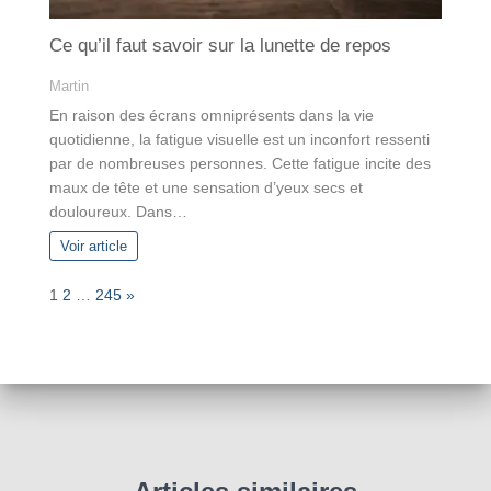
Ce qu’il faut savoir sur la lunette de repos
Martin
En raison des écrans omniprésents dans la vie
quotidienne, la fatigue visuelle est un inconfort ressenti
par de nombreuses personnes. Cette fatigue incite des
maux de tête et une sensation d’yeux secs et
douloureux. Dans…
Voir article
P
N
1
2
…
245
»
a
e
g
x
e
t
: