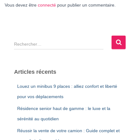
Vous devez être
connecté
pour publier un commentaire.
R
e
c
h
e
Articles récents
r
c
Louez un minibus 9 places : alliez confort et liberté
h
e
pour vos déplacements
r
Résidence senior haut de gamme : le luxe et la
:
sérénité au quotidien
Réussir la vente de votre camion : Guide complet et