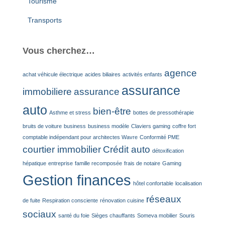
Tourisme
Transports
Vous cherchez…
agence
achat véhicule électrique
acides biliaires
activités enfants
assurance
immobiliere
assurance
auto
bien-être
Asthme et stress
bottes de pressothérapie
bruits de voiture
business
business modèle
Claviers gaming
coffre fort
comptable indépendant pour architectes Wavre
Conformité PME
courtier immobilier
Crédit auto
détoxification
hépatique
entreprise
famille recomposée
frais de notaire
Gaming
Gestion finances
hôtel confortable
localisation
réseaux
de fuite
Respiration consciente
rénovation cuisine
sociaux
santé du foie
Sièges chauffants
Someva mobilier
Souris