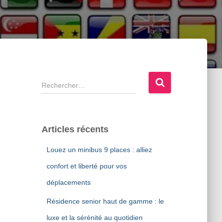
R
e
c
h
e
Articles récents
r
c
Louez un minibus 9 places : alliez
h
confort et liberté pour vos
e
r
déplacements
:
Résidence senior haut de gamme : le
luxe et la sérénité au quotidien