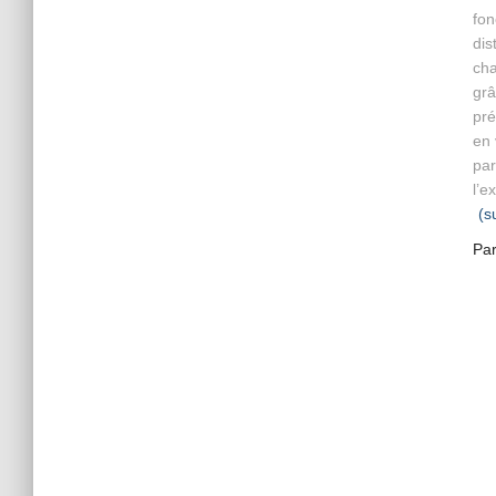
fon
dis
cha
grâ
pré
en 
par
l’e
(s
Pa