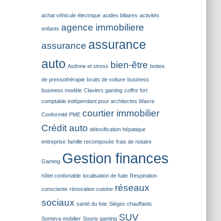
achat véhicule électrique
acides biliaires
activités
agence immobiliere
enfants
assurance
assurance
auto
bien-être
Asthme et stress
bottes
de pressothérapie
bruits de voiture
business
business modèle
Claviers gaming
coffre fort
comptable indépendant pour architectes Wavre
courtier immobilier
Conformité PME
Crédit auto
détoxification hépatique
entreprise
famille recomposée
frais de notaire
Gestion finances
Gaming
hôtel confortable
localisation de fuite
Respiration
réseaux
consciente
rénovation cuisine
sociaux
santé du foie
Sièges chauffants
SUV
Someva mobilier
Souris gaming