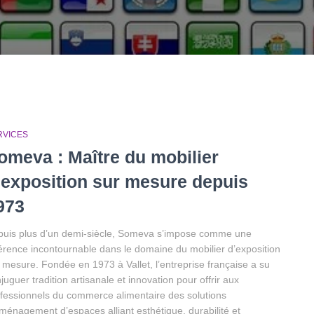
RVICES
omeva : Maître du mobilier
’exposition sur mesure depuis
973
uis plus d’un demi-siècle, Someva s’impose comme une
érence incontournable dans le domaine du mobilier d’exposition
 mesure. Fondée en 1973 à Vallet, l’entreprise française a su
juguer tradition artisanale et innovation pour offrir aux
fessionnels du commerce alimentaire des solutions
ménagement d’espaces alliant esthétique, durabilité et