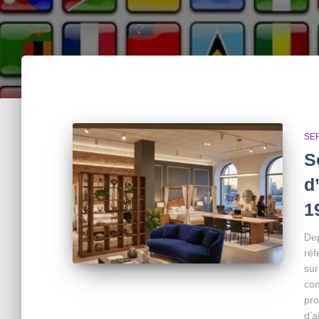
SE
S
d
1
Dep
réf
sur
con
pro
d’a