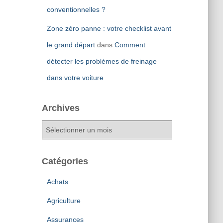
conventionnelles ?
Zone zéro panne : votre checklist avant
le grand départ
dans
Comment
détecter les problèmes de freinage
dans votre voiture
Archives
A
r
c
h
Catégories
i
v
Achats
e
Agriculture
s
Assurances