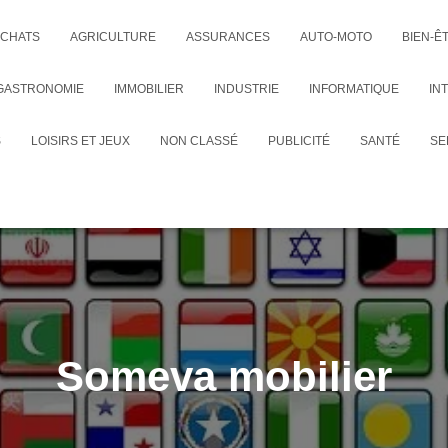
CHATS
AGRICULTURE
ASSURANCES
AUTO-MOTO
BIEN-Ê
GASTRONOMIE
IMMOBILIER
INDUSTRIE
INFORMATIQUE
IN
S
LOISIRS ET JEUX
NON CLASSÉ
PUBLICITÉ
SANTÉ
SE
Someva mobilier