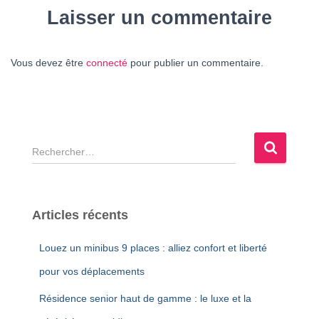
Laisser un commentaire
Vous devez être
connecté
pour publier un commentaire.
R
e
c
h
e
Articles récents
r
c
Louez un minibus 9 places : alliez confort et liberté
h
e
pour vos déplacements
r
Résidence senior haut de gamme : le luxe et la
: