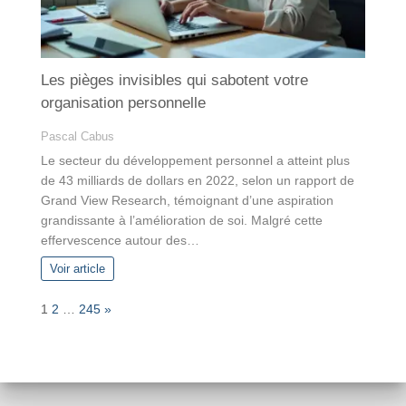
Les pièges invisibles qui sabotent votre
organisation personnelle
Pascal Cabus
Le secteur du développement personnel a atteint plus
de 43 milliards de dollars en 2022, selon un rapport de
Grand View Research, témoignant d’une aspiration
grandissante à l’amélioration de soi. Malgré cette
effervescence autour des…
Voir article
P
N
1
2
…
245
»
a
e
g
x
e
t
: