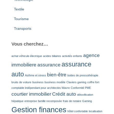
Textile
Tourisme
Transports
Vous cherchez…
agence
achat véhicule électrique
acides biliaires
activités enfants
assurance
immobiliere
assurance
auto
bien-être
Asthme et stress
bottes de pressothérapie
bruits de voiture
business
business modèle
Claviers gaming
coffre fort
comptable indépendant pour architectes Wavre
Conformité PME
courtier immobilier
Crédit auto
détoxification
hépatique
entreprise
famille recomposée
frais de notaire
Gaming
Gestion finances
hôtel confortable
localisation