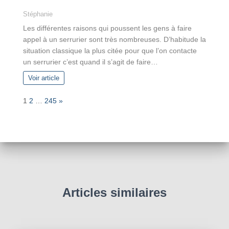
Stéphanie
Les différentes raisons qui poussent les gens à faire
appel à un serrurier sont très nombreuses. D’habitude la
situation classique la plus citée pour que l’on contacte
un serrurier c’est quand il s’agit de faire…
Voir article
P
N
1
2
…
245
»
a
e
g
x
e
t
:
Articles similaires