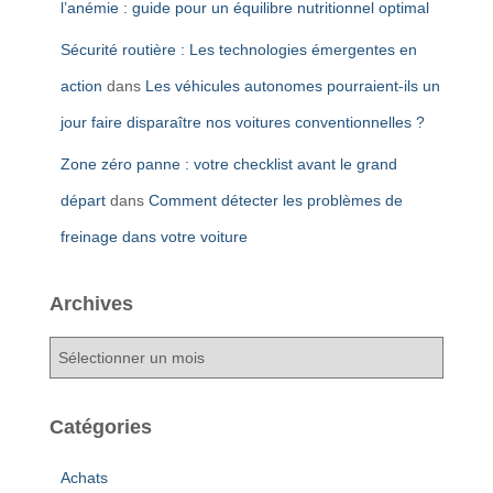
l’anémie : guide pour un équilibre nutritionnel optimal
Sécurité routière : Les technologies émergentes en
action
dans
Les véhicules autonomes pourraient-ils un
jour faire disparaître nos voitures conventionnelles ?
Zone zéro panne : votre checklist avant le grand
départ
dans
Comment détecter les problèmes de
freinage dans votre voiture
Archives
A
r
c
h
Catégories
i
v
Achats