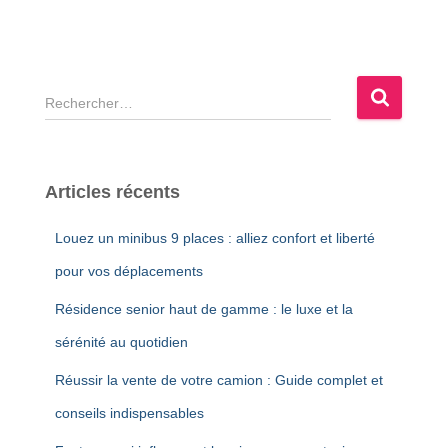
R
e
c
h
e
Articles récents
r
c
Louez un minibus 9 places : alliez confort et liberté
h
e
pour vos déplacements
r
Résidence senior haut de gamme : le luxe et la
:
sérénité au quotidien
Réussir la vente de votre camion : Guide complet et
conseils indispensables