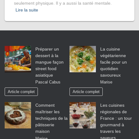
seulement physique. Il y a aussi la santé mentale.
Lire la suite
Préparer un
La cuisine
dessert à la
végétarienne
mangue façon
facile pour un
street food
quotidien
asiatique
savoureux
Pascal Cabus
Marise
Article complet
Article complet
Comment
Les cuisines
maîtriser les
régionales de
techniques de la
France : un tour
pâtisserie
gourmand à
maison
travers les
saveurs
Marise