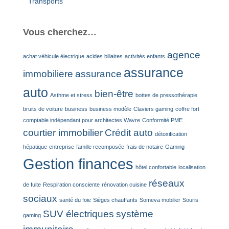
Transports
Vous cherchez…
agence
achat véhicule électrique
acides biliaires
activités enfants
assurance
immobiliere
assurance
auto
bien-être
Asthme et stress
bottes de pressothérapie
bruits de voiture
business
business modèle
Claviers gaming
coffre fort
comptable indépendant pour architectes Wavre
Conformité PME
courtier immobilier
Crédit auto
détoxification
hépatique
entreprise
famille recomposée
frais de notaire
Gaming
Gestion finances
hôtel confortable
localisation
réseaux
de fuite
Respiration consciente
rénovation cuisine
sociaux
santé du foie
Sièges chauffants
Someva mobilier
Souris
SUV électriques
système
gaming