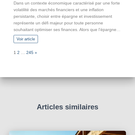
Dans un contexte économique caractérisé par une forte
volatilité des marchés financiers et une inflation
persistante, choisir entre épargne et investissement
représente un défi majeur pour toute personne
souhaitant optimiser ses finances. Alors que l’épargne…
Voir article
P
N
1
2
…
245
»
a
e
g
x
e
t
:
Articles similaires