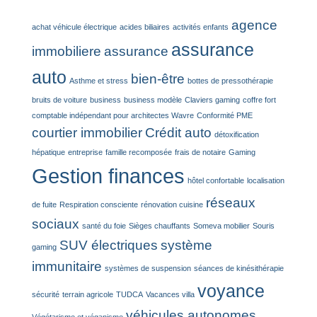
agence
achat véhicule électrique
acides biliaires
activités enfants
assurance
immobiliere
assurance
auto
bien-être
Asthme et stress
bottes de pressothérapie
bruits de voiture
business
business modèle
Claviers gaming
coffre fort
comptable indépendant pour architectes Wavre
Conformité PME
courtier immobilier
Crédit auto
détoxification
hépatique
entreprise
famille recomposée
frais de notaire
Gaming
Gestion finances
hôtel confortable
localisation
réseaux
de fuite
Respiration consciente
rénovation cuisine
sociaux
santé du foie
Sièges chauffants
Someva mobilier
Souris
SUV électriques
système
gaming
immunitaire
systèmes de suspension
séances de kinésithérapie
voyance
sécurité
terrain agricole
TUDCA
Vacances villa
véhicules autonomes