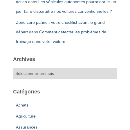
action
dans
Les véhicules autonomes pourraient-ils un
jour faire disparaître nos voitures conventionnelles ?
Zone zéro panne : votre checklist avant le grand
départ
dans
Comment détecter les problèmes de
freinage dans votre voiture
Archives
A
r
c
h
Catégories
i
v
Achats
e
s
Agriculture
Assurances