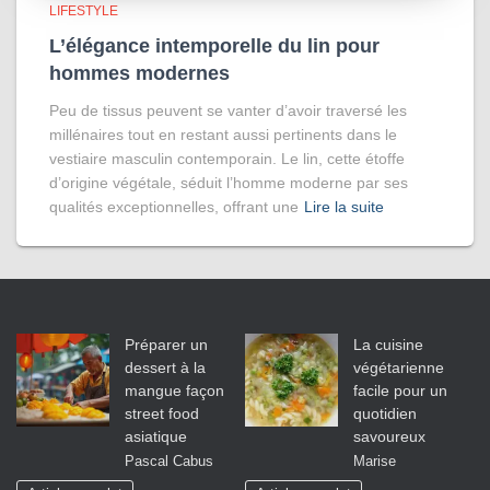
LIFESTYLE
L’élégance intemporelle du lin pour
hommes modernes
Peu de tissus peuvent se vanter d’avoir traversé les
millénaires tout en restant aussi pertinents dans le
vestiaire masculin contemporain. Le lin, cette étoffe
d’origine végétale, séduit l’homme moderne par ses
qualités exceptionnelles, offrant une
Lire la suite
Préparer un
La cuisine
dessert à la
végétarienne
mangue façon
facile pour un
street food
quotidien
asiatique
savoureux
Pascal Cabus
Marise