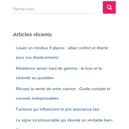
R
e
c
h
e
Articles récents
r
c
Louez un minibus 9 places : alliez confort et liberté
h
e
pour vos déplacements
r
Résidence senior haut de gamme : le luxe et la
:
sérénité au quotidien
Réussir la vente de votre camion : Guide complet et
conseils indispensables
Facteurs qui influencent le prix assurance taxi
Le signe incontournable qui dévoile un véritable bien-