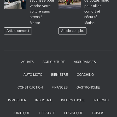
sécurisée pour
de bottes moto
vendre votre
pour allier
voiture sans
confort et
stress !
sécurité
Marise
Marise
Article complet
Article complet
ACHATS
AGRICULTURE
ASSURANCES
AUTO-MOTO
BIEN-ÊTRE
COACHING
CONSTRUCTION
FINANCES
GASTRONOMIE
IMMOBILIER
INDUSTRIE
INFORMATIQUE
INTERNET
JURIDIQUE
LIFESTYLE
LOGISTIQUE
LOISIRS