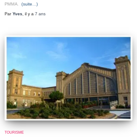
PMMA.
(suite…)
Par
Yves
, il y a
7 ans
TOURISME