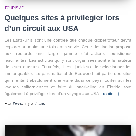
TOURISME
Quelques sites à privilégier lors
d’un circuit aux USA
Les États-Unis sont une contrée que chaque globetrotteur devra
explorer au moins une fois dans sa vie. Cette destination propose
aux routards une large gamme d’attractions touristiques
fascinantes. Les activités qui y sont organisées sont à la hauteur
de leurs attentes. Toutefois, il est judicieux de sélectionner les
immanquables. Le parc national de Redwood fait partie des sites
qui méritent absolument une visite dans ce pays. Surfer sur les
vagues californiennes et faire du snorkeling en Floride sont
également à privilégier lors d’un voyage aux USA.
(suite…)
Par
Yves
, il y a
7 ans