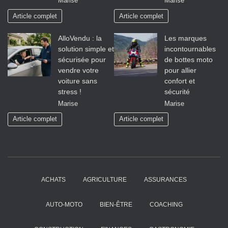
Marise
Marise
Article complet
Article complet
AlloVendu : la
Les marques
solution simple et
incontournables
sécurisée pour
de bottes moto
vendre votre
pour allier
voiture sans
confort et
stress !
sécurité
Marise
Marise
Article complet
Article complet
ACHATS
AGRICULTURE
ASSURANCES
AUTO-MOTO
BIEN-ÊTRE
COACHING