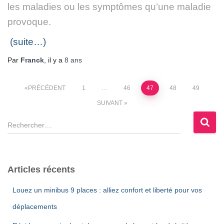
les maladies ou les symptômes qu’une maladie
provoque.
(suite…)
Par
Franck
, il y a
8 ans
Pagination
PRÉCÉDENT
1
…
46
47
48
49
SUIVANT
des
R
e
publications
c
h
e
Articles récents
r
c
Louez un minibus 9 places : alliez confort et liberté pour vos
h
déplacements
e
r