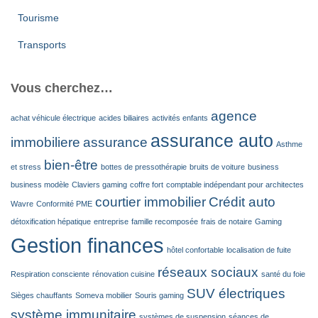
Tourisme
Transports
Vous cherchez…
agence
achat véhicule électrique
acides biliaires
activités enfants
assurance auto
immobiliere
assurance
Asthme
bien-être
et stress
bottes de pressothérapie
bruits de voiture
business
business modèle
Claviers gaming
coffre fort
comptable indépendant pour architectes
courtier immobilier
Crédit auto
Wavre
Conformité PME
détoxification hépatique
entreprise
famille recomposée
frais de notaire
Gaming
Gestion finances
hôtel confortable
localisation de fuite
réseaux sociaux
Respiration consciente
rénovation cuisine
santé du foie
SUV électriques
Sièges chauffants
Someva mobilier
Souris gaming
système immunitaire
systèmes de suspension
séances de