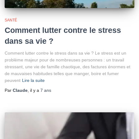
SANTÉ
Comment lutter contre le stress
dans sa vie ?
Comment lutter contre le stress dans sa vie ? Le stress est un
problème majeur pour de nombreuses personnes : un travail
stressant, une vie de famille chaotique, des factures énormes et
de mauvaises habitudes telles que manger, boire et fumer
peuvent
Lire la suite
Par
Claude
, il y a
7 ans