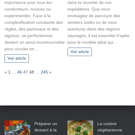
importance pour tous les
dans la réussite de vos
conducteurs, novices ou
expéditions. Que vous
expérimentés. Face à la
envisagiez de parcourir des
complexification constante des
sentiers isolés ou de vous
règles, des panneaux et des
aventurer dans des régions
signaux, se perfectionner
sauvages, il est essentiel d’opter
devient un atout incontournable
pour le modèle idéal qui…
pour circuler en…
Voir article
Voir article
P
P
N
«
1
…
46
47
48
…
245
»
a
r
e
g
e
x
e
v
t
:
i
o
u
s
Préparer un
La cuisine
dessert à la
végétarienne