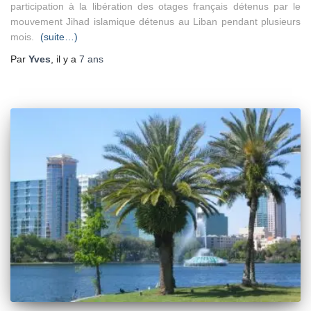
participation à la libération des otages français détenus par le
mouvement Jihad islamique détenus au Liban pendant plusieurs
mois.
(suite…)
Par
Yves
, il y a
7 ans