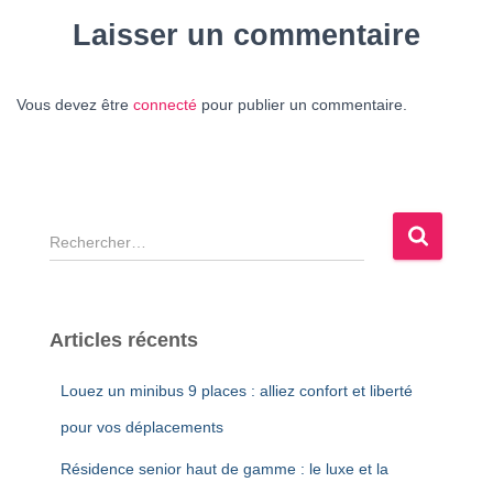
Laisser un commentaire
Vous devez être
connecté
pour publier un commentaire.
R
e
c
h
e
Articles récents
r
c
Louez un minibus 9 places : alliez confort et liberté
h
e
pour vos déplacements
r
Résidence senior haut de gamme : le luxe et la