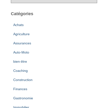
r
c
h
Catégories
i
v
Achats
e
s
Agriculture
Assurances
Auto-Moto
bien-être
Coaching
Construction
Finances
Gastronomie
Immobilier