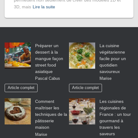
3D, mais
Lire la suite
Préparer un
La cuisine
dessert à la
végétarienne
mangue façon
facile pour un
street food
quotidien
asiatique
savoureux
Pascal Cabus
Marise
Article complet
Article complet
Comment
Les cuisines
maîtriser les
régionales de
techniques de la
France : un tour
pâtisserie
gourmand à
maison
travers les
saveurs
Marise