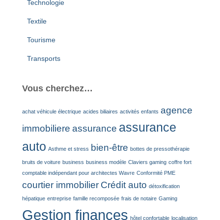
Technologie
Textile
Tourisme
Transports
Vous cherchez…
agence
achat véhicule électrique
acides biliaires
activités enfants
assurance
immobiliere
assurance
auto
bien-être
Asthme et stress
bottes de pressothérapie
bruits de voiture
business
business modèle
Claviers gaming
coffre fort
comptable indépendant pour architectes Wavre
Conformité PME
courtier immobilier
Crédit auto
détoxification
hépatique
entreprise
famille recomposée
frais de notaire
Gaming
Gestion finances
hôtel confortable
localisation