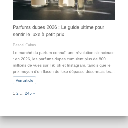
Parfums dupes 2026 : Le guide ultime pour
sentir le luxe à petit prix
Pascal Cabus
Le marché du parfum connaît une révolution silencieuse
: en 2026, les parfums dupes cumulent plus de 800
millions de vues sur TikTok et Instagram, tandis que le
prix moyen d’un flacon de luxe dépasse désormais les…
Voir article
P
N
1
2
…
245
»
a
e
g
x
e
t
: