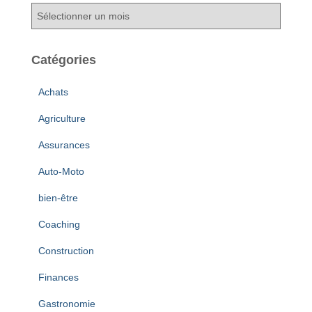
A
r
c
h
Catégories
i
v
Achats
e
s
Agriculture
Assurances
Auto-Moto
bien-être
Coaching
Construction
Finances
Gastronomie