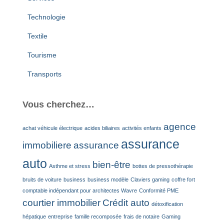
Technologie
Textile
Tourisme
Transports
Vous cherchez…
agence
achat véhicule électrique
acides biliaires
activités enfants
assurance
immobiliere
assurance
auto
bien-être
Asthme et stress
bottes de pressothérapie
bruits de voiture
business
business modèle
Claviers gaming
coffre fort
comptable indépendant pour architectes Wavre
Conformité PME
courtier immobilier
Crédit auto
détoxification
hépatique
entreprise
famille recomposée
frais de notaire
Gaming