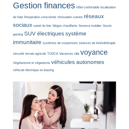
Gestion finances
hôtel confortable
localisation
réseaux
de fuite
Respiration consciente
rénovation cuisine
sociaux
santé du foie
Sièges chauffants
Someva mobilier
Souris
SUV électriques
système
gaming
immunitaire
systèmes de suspension
séances de kinésithérapie
voyance
sécurité
terrain agricole
TUDCA
Vacances villa
véhicules autonomes
Végétarisme et véganisme
véhicule électrique en leasing