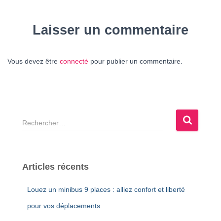
Laisser un commentaire
Vous devez être
connecté
pour publier un commentaire.
R
e
c
h
e
Articles récents
r
c
Louez un minibus 9 places : alliez confort et liberté
h
e
pour vos déplacements
r