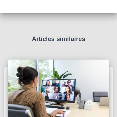
g
x
e
t
:
Articles similaires