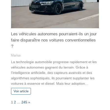
Les véhicules autonomes pourraient-ils un jour
faire disparaître nos voitures conventionnelles
?
Marise
La technologie automobile progresse rapidement et les
véhicules autonomes gagnent du terrain. Grâce à
l’intelligence artificielle, des capteurs avancés et des
algorithmes sophistiqués, ils pourraient supplanter les
voitures à essence et diesel. Mais leur adoption…
Voir article
P
N
1
2
…
245
»
a
e