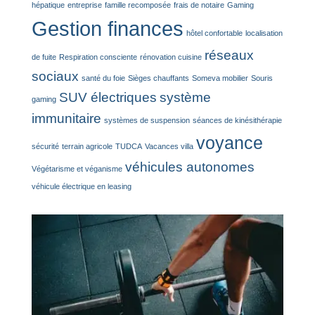
hépatique
entreprise
famille recomposée
frais de notaire
Gaming
Gestion finances
hôtel confortable
localisation
réseaux
de fuite
Respiration consciente
rénovation cuisine
sociaux
santé du foie
Sièges chauffants
Someva mobilier
Souris
SUV électriques
système
gaming
immunitaire
systèmes de suspension
séances de kinésithérapie
voyance
sécurité
terrain agricole
TUDCA
Vacances villa
véhicules autonomes
Végétarisme et véganisme
véhicule électrique en leasing