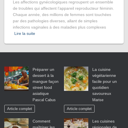
Les affections gynécologiques regroupent un ensemble
de troubles qui affectent l’appareil reproducteur féminin.
Chaque année, des millions de femmes sont touchées
par des pathologies diverses, allant de simples
infections vaginales à des maladies plus complexes
Lire la suite
Préparer un
La cuisine
dessert à la
végétarienne
mangue façon
facile pour un
street food
quotidien
asiatique
savoureux
Pascal Cabus
Marise
Article complet
Article complet
Comment
Les cuisines
maîtriser les
régionales de