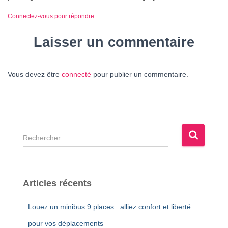
Connectez-vous pour répondre
Laisser un commentaire
Vous devez être
connecté
pour publier un commentaire.
R
e
c
h
e
Articles récents
r
c
Louez un minibus 9 places : alliez confort et liberté
h
e
pour vos déplacements