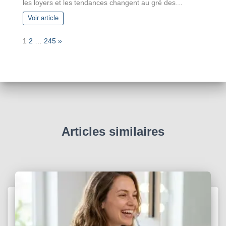
les loyers et les tendances changent au gré des…
Voir article
P
N
1
2
…
245
»
a
e
g
x
e
t
:
Articles similaires