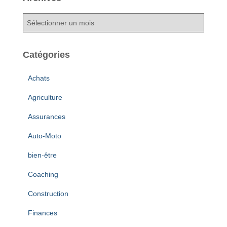
A
r
c
h
Catégories
i
v
Achats
e
s
Agriculture
Assurances
Auto-Moto
bien-être
Coaching
Construction
Finances