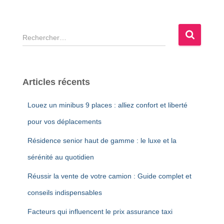
R
e
c
h
e
Articles récents
r
c
Louez un minibus 9 places : alliez confort et liberté
h
e
pour vos déplacements
r
Résidence senior haut de gamme : le luxe et la
:
sérénité au quotidien
Réussir la vente de votre camion : Guide complet et
conseils indispensables
Facteurs qui influencent le prix assurance taxi