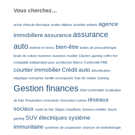
Vous cherchez…
agence
achat véhicule électrique
acides biliaires
activités enfants
assurance
immobiliere
assurance
auto
bien-être
Asthme et stress
bottes de pressothérapie
bruits de voiture
business
business modèle
Claviers gaming
coffre fort
comptable indépendant pour architectes Wavre
Conformité PME
courtier immobilier
Crédit auto
détoxification
hépatique
entreprise
famille recomposée
frais de notaire
Gaming
Gestion finances
hôtel confortable
localisation
réseaux
de fuite
Respiration consciente
rénovation cuisine
sociaux
santé du foie
Sièges chauffants
Someva mobilier
Souris
SUV électriques
système
gaming
immunitaire
systèmes de suspension
séances de kinésithérapie