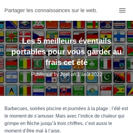
Partager les connaissances sur le web.
OUVRI
Les 5 meilleurs éventails
portables pour vous garder au
frais cet été
Published by
Joel
on
1 août 2022
Barbecues, soirées piscine et journées à la plage : l’été est
le moment de s’amuser. Mais avec l’indice de chaleur qui
grimpe en flèche jusqu’à trois chiffres, c’est aussi le
moment d’être mal à l’aise.