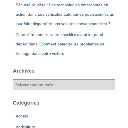
Sécurité routière : Les technologies émergentes en
action
dans
Les véhicules autonomes pourraient-ils un
jour faire disparaître nos voitures conventionnelles ?
Zone zéro panne : votre checklist avant le grand
départ
dans
Comment détecter les problèmes de
freinage dans votre voiture
Archives
A
r
c
h
Catégories
i
v
Achats
e
s
Agriculture