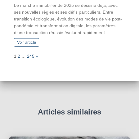
Le marché immobilier de 2025 se dessine déjà, avec
ses nouvelles règles et ses défis particuliers. Entre
transition écologique, évolution des modes de vie post-
pandémie et transformation digitale, les paramètres
d’une transaction réussie évoluent rapidement.…
Voir article
P
N
1
2
…
245
»
a
e
g
x
e
t
:
Articles similaires