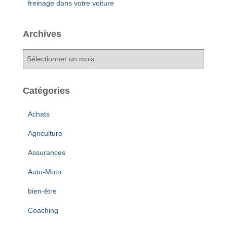
freinage dans votre voiture
Archives
A
r
c
h
Catégories
i
v
Achats
e
s
Agriculture
Assurances
Auto-Moto
bien-être
Coaching