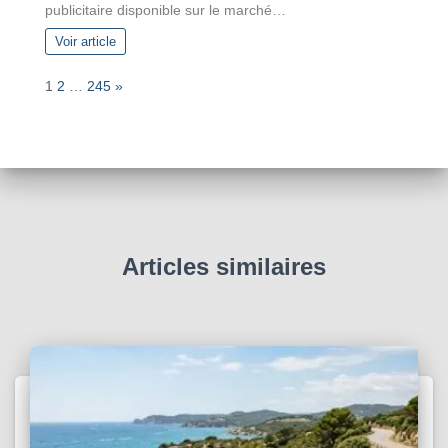
publicitaire disponible sur le marché…
Voir article
P
N
1
2
…
245
»
a
e
g
x
e
t
:
Articles similaires