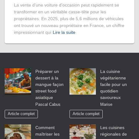
La vente d’une voiture d’occasion peut rapidement se
transformer en un véritable casse-tête pour les
propriétaires. En 2025, plus de 5,6 millions de véhicules
ont trouvé un nouveau propriétaire en France, un chiffre
impressionnant qui
Lire la suite
Préparer un
La cuisine
dessert à la
végétarienne
mangue façon
facile pour un
street food
quotidien
asiatique
savoureux
Pascal Cabus
Marise
Article complet
Article complet
Comment
Les cuisines
maîtriser les
régionales de