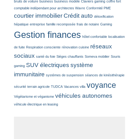
bruits de voiture
business
business modèle
Claviers gaming
coffre fort
comptable indépendant pour architectes Wavre
Conformité PME
courtier immobilier
Crédit auto
détoxification
hépatique
entreprise
famille recomposée
frais de notaire
Gaming
Gestion finances
hôtel confortable
localisation
réseaux
de fuite
Respiration consciente
rénovation cuisine
sociaux
santé du foie
Sièges chauffants
Someva mobilier
Souris
SUV électriques
système
gaming
immunitaire
systèmes de suspension
séances de kinésithérapie
voyance
sécurité
terrain agricole
TUDCA
Vacances villa
véhicules autonomes
Végétarisme et véganisme
véhicule électrique en leasing