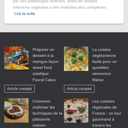
par des pathologies diverses, allant de simples
infections vaginales à des maladies plus complexes
Lire la suite
Préparer un
La cuisine
dessert à la
végétarienne
mangue façon
facile pour un
street food
quotidien
asiatique
savoureux
Pascal Cabus
Marise
Article complet
Article complet
Comment
Les cuisines
maîtriser les
régionales de
techniques de la
France : un tour
pâtisserie
gourmand à
maison
travers les