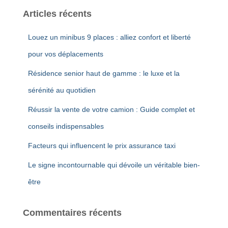
e
Articles récents
r
c
Louez un minibus 9 places : alliez confort et liberté
h
e
pour vos déplacements
r
Résidence senior haut de gamme : le luxe et la
:
sérénité au quotidien
Réussir la vente de votre camion : Guide complet et
conseils indispensables
Facteurs qui influencent le prix assurance taxi
Le signe incontournable qui dévoile un véritable bien-
être
Commentaires récents