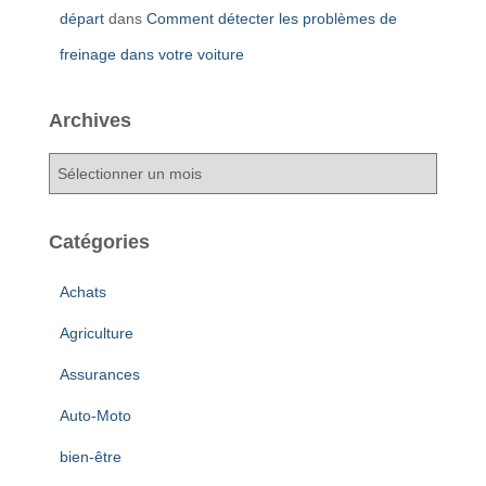
départ
dans
Comment détecter les problèmes de
freinage dans votre voiture
Archives
A
r
c
h
Catégories
i
v
Achats
e
s
Agriculture
Assurances
Auto-Moto
bien-être