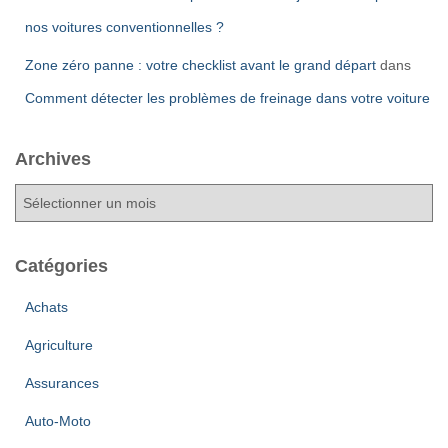
nos voitures conventionnelles ?
Zone zéro panne : votre checklist avant le grand départ
dans
Comment détecter les problèmes de freinage dans votre voiture
Archives
A
r
c
h
Catégories
i
v
Achats
e
Agriculture
s
Assurances
Auto-Moto