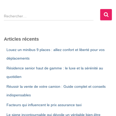
R
e
c
h
e
Articles récents
r
c
Louez un minibus 9 places : alliez confort et liberté pour vos
h
déplacements
e
r
Résidence senior haut de gamme : le luxe et la sérénité au
:
quotidien
Réussir la vente de votre camion : Guide complet et conseils
indispensables
Facteurs qui influencent le prix assurance taxi
Le signe incontournable qui dévoile un véritable bien-être