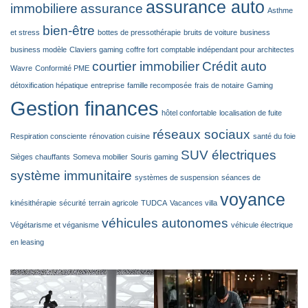
assurance auto
immobiliere
assurance
Asthme
bien-être
et stress
bottes de pressothérapie
bruits de voiture
business
business modèle
Claviers gaming
coffre fort
comptable indépendant pour architectes
courtier immobilier
Crédit auto
Wavre
Conformité PME
détoxification hépatique
entreprise
famille recomposée
frais de notaire
Gaming
Gestion finances
hôtel confortable
localisation de fuite
réseaux sociaux
Respiration consciente
rénovation cuisine
santé du foie
SUV électriques
Sièges chauffants
Someva mobilier
Souris gaming
système immunitaire
systèmes de suspension
séances de
voyance
kinésithérapie
sécurité
terrain agricole
TUDCA
Vacances villa
véhicules autonomes
Végétarisme et véganisme
véhicule électrique
en leasing