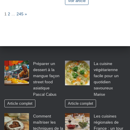
Voir article
P
N
1
2
…
245
»
a
e
g
x
e
t
:
Préparer un
La cuisine
dessert à la
végétarienne
mangue façon
facile pour un
street food
quotidien
asiatique
savoureux
Pascal Cabus
Marise
Article complet
Article complet
Comment
Les cuisines
maîtriser les
régionales de
techniques de la
France : un tour