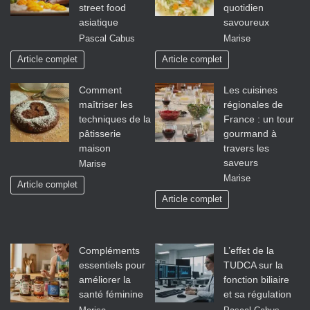
street food
quotidien
asiatique
savoureux
Pascal Cabus
Marise
Article complet
Article complet
Comment
Les cuisines
maîtriser les
régionales de
techniques de la
France : un tour
pâtisserie
gourmand à
maison
travers les
saveurs
Marise
Marise
Article complet
Article complet
Compléments
L’effet de la
essentiels pour
TUDCA sur la
améliorer la
fonction biliaire
santé féminine
et sa régulation