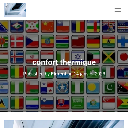
OUVRI
confort thermique
Published by
Florent
on
14 janvier 2026