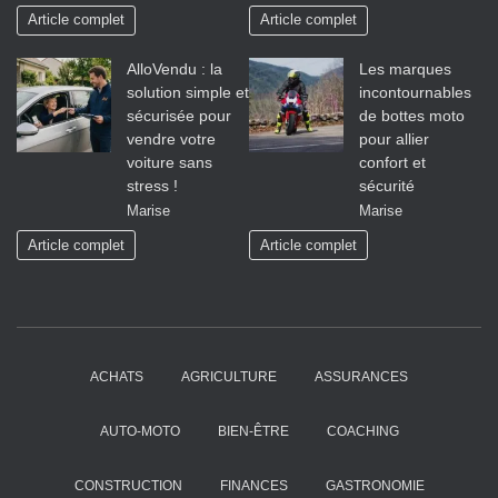
Article complet
Article complet
AlloVendu : la
Les marques
solution simple et
incontournables
sécurisée pour
de bottes moto
vendre votre
pour allier
voiture sans
confort et
stress !
sécurité
Marise
Marise
Article complet
Article complet
ACHATS
AGRICULTURE
ASSURANCES
AUTO-MOTO
BIEN-ÊTRE
COACHING
CONSTRUCTION
FINANCES
GASTRONOMIE