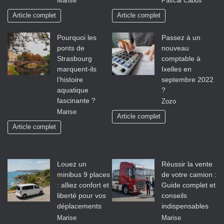
Marise
Pascal Cabus
Article complet
Article complet
Pourquoi les
Passez à un
ponts de
nouveau
Strasbourg
comptable à
marquent-ils
Ixelles en
l’histoire
septembre 2022
aquatique
?
fascinante ?
Zozo
Marise
Article complet
Article complet
Louez un
Réussir la vente
minibus 9 places
de votre camion :
: alliez confort et
Guide complet et
liberté pour vos
conseils
déplacements
indispensables
Marise
Marise