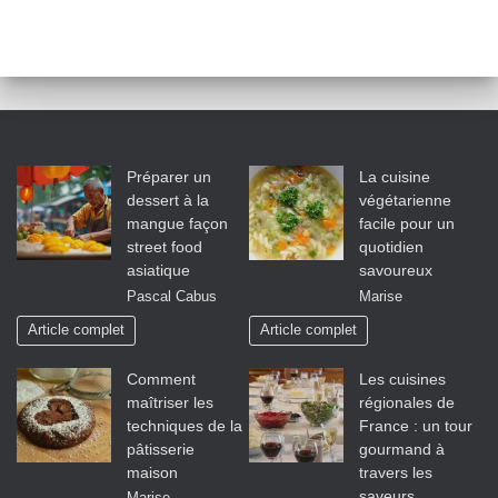
Préparer un
La cuisine
dessert à la
végétarienne
mangue façon
facile pour un
street food
quotidien
asiatique
savoureux
Pascal Cabus
Marise
Article complet
Article complet
Comment
Les cuisines
maîtriser les
régionales de
techniques de la
France : un tour
pâtisserie
gourmand à
maison
travers les
saveurs