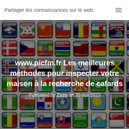
Partager les connaissances sur le web.
OUVRI
www.picfm.fr Les meilleures
méthodes pour inspecter votre
maison à la recherche de cafards
Published by
Zozo
on
30 mai 2023