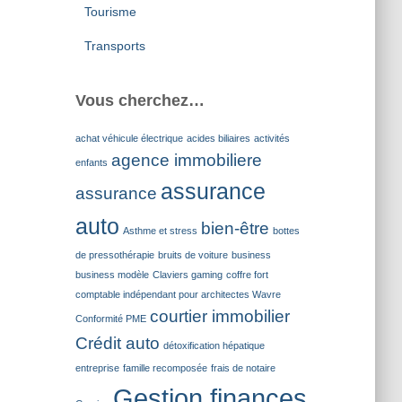
Tourisme
Transports
Vous cherchez…
achat véhicule électrique
acides biliaires
activités
agence immobiliere
enfants
assurance
assurance
auto
bien-être
Asthme et stress
bottes
de pressothérapie
bruits de voiture
business
business modèle
Claviers gaming
coffre fort
comptable indépendant pour architectes Wavre
courtier immobilier
Conformité PME
Crédit auto
détoxification hépatique
entreprise
famille recomposée
frais de notaire
Gestion finances