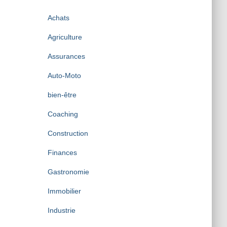
i
v
Achats
e
s
Agriculture
Assurances
Auto-Moto
bien-être
Coaching
Construction
Finances
Gastronomie
Immobilier
Industrie