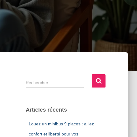
R
e
c
h
e
Articles récents
r
c
Louez un minibus 9 places : alliez
h
e
confort et liberté pour vos