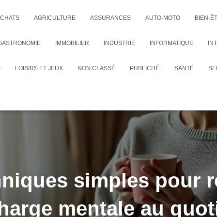
CHATS
AGRICULTURE
ASSURANCES
AUTO-MOTO
BIEN-Ê
GASTRONOMIE
IMMOBILIER
INDUSTRIE
INFORMATIQUE
IN
S
LOISIRS ET JEUX
NON CLASSÉ
PUBLICITÉ
SANTÉ
SE
niques simples pour r
harge mentale au quot