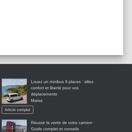
Louez un minibus 9 places : alliez
confort et liberté pour vos
déplacements
Marise
Article complet
Réussir la vente de votre camion :
Guide complet et conseils