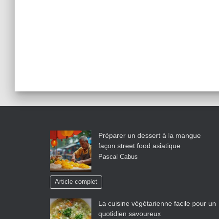
Préparer un dessert à la mangue
façon street food asiatique
Pascal Cabus
Article complet
La cuisine végétarienne facile pour un
quotidien savoureux