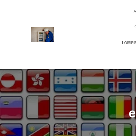
A
LOISIR
e