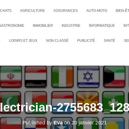
CHATS
AGRICULTURE
ASSURANCES
AUTO-MOTO
BIEN-Ê
GASTRONOMIE
IMMOBILIER
INDUSTRIE
INFORMATIQUE
IN
S
LOISIRS ET JEUX
NON CLASSÉ
PUBLICITÉ
SANTÉ
SE
lectrician-2755683_12
Published by
Eva
on
20 janvier 2021