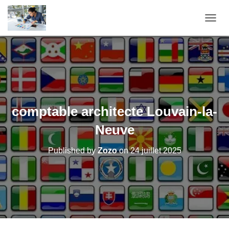
OUVRI
comptable architecte Louvain-la-
Neuve
Published by
Zozo
on
24 juillet 2025