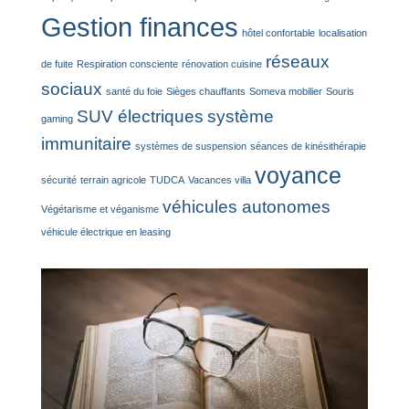
Gestion finances
hôtel confortable
localisation
réseaux
de fuite
Respiration consciente
rénovation cuisine
sociaux
santé du foie
Sièges chauffants
Someva mobilier
Souris
SUV électriques
système
gaming
immunitaire
systèmes de suspension
séances de kinésithérapie
voyance
sécurité
terrain agricole
TUDCA
Vacances villa
véhicules autonomes
Végétarisme et véganisme
véhicule électrique en leasing