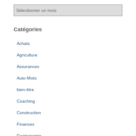
A
r
c
h
Catégories
i
v
Achats
e
s
Agriculture
Assurances
Auto-Moto
bien-être
Coaching
Construction
Finances
Gastronomie