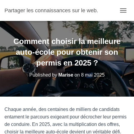
Partager les connaissances sur le web.
OUVRI
Comment choisir la meilleure
auto-école pour obtenir son
permis en 2025 ?
Published by
Marise
on
8 mai 2025
Chaque année, des centaines de milliers de candidats
entament le parcours exigeant pour décrocher leur permis
de conduire. En 2025, avec la multiplication des offres,
choisir la meilleure auto-école devient un véritable défi.