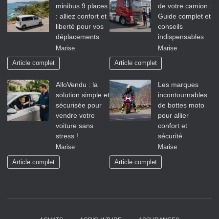
minibus 9 places
de votre camion :
: alliez confort et
Guide complet et
liberté pour vos
conseils
déplacements
indispensables
Marise
Marise
Article complet
Article complet
AlloVendu : la
Les marques
solution simple et
incontournables
sécurisée pour
de bottes moto
vendre votre
pour allier
voiture sans
confort et
stress !
sécurité
Marise
Marise
Article complet
Article complet