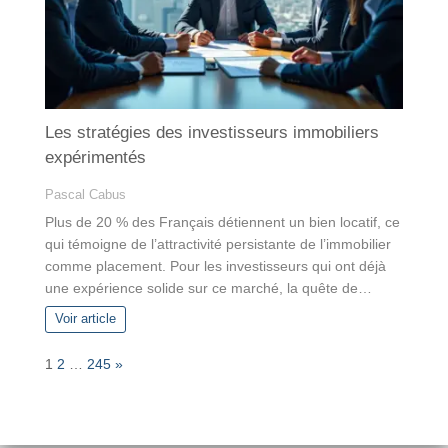
Les stratégies des investisseurs immobiliers
expérimentés
Pascal Cabus
Plus de 20 % des Français détiennent un bien locatif, ce
qui témoigne de l’attractivité persistante de l’immobilier
comme placement. Pour les investisseurs qui ont déjà
une expérience solide sur ce marché, la quête de…
Voir article
P
N
1
2
…
245
»
a
e
g
x
e
t