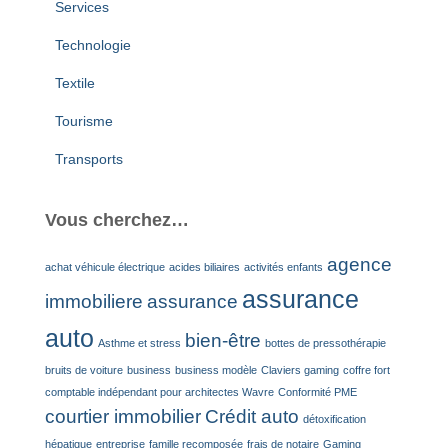
Services
Technologie
Textile
Tourisme
Transports
Vous cherchez…
agence
achat véhicule électrique
acides biliaires
activités enfants
assurance
immobiliere
assurance
auto
bien-être
Asthme et stress
bottes de pressothérapie
bruits de voiture
business
business modèle
Claviers gaming
coffre fort
comptable indépendant pour architectes Wavre
Conformité PME
courtier immobilier
Crédit auto
détoxification
hépatique
entreprise
famille recomposée
frais de notaire
Gaming