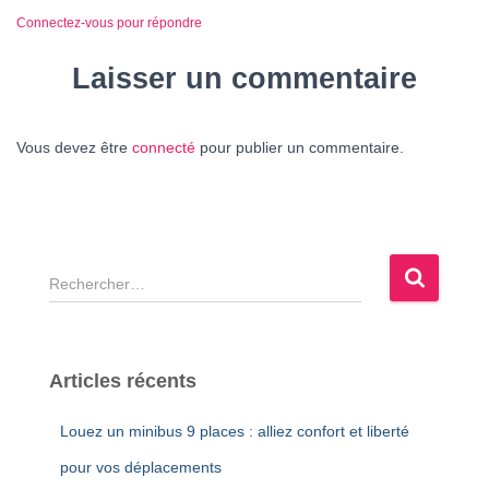
Connectez-vous pour répondre
Laisser un commentaire
Vous devez être
connecté
pour publier un commentaire.
R
e
c
h
e
Articles récents
r
c
Louez un minibus 9 places : alliez confort et liberté
h
e
pour vos déplacements