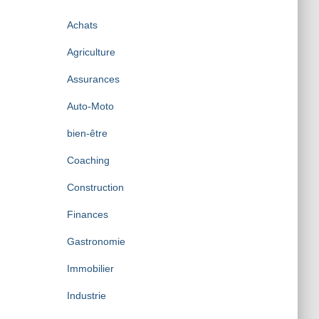
i
v
Achats
e
s
Agriculture
Assurances
Auto-Moto
bien-être
Coaching
Construction
Finances
Gastronomie
Immobilier
Industrie