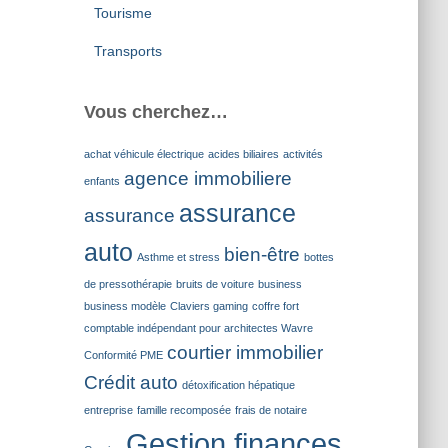
Tourisme
Transports
Vous cherchez…
achat véhicule électrique
acides biliaires
activités
agence immobiliere
enfants
assurance
assurance
auto
bien-être
Asthme et stress
bottes
de pressothérapie
bruits de voiture
business
business modèle
Claviers gaming
coffre fort
comptable indépendant pour architectes Wavre
courtier immobilier
Conformité PME
Crédit auto
détoxification hépatique
entreprise
famille recomposée
frais de notaire
Gestion finances