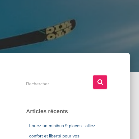
R
e
c
h
e
Articles récents
r
c
Louez un minibus 9 places : alliez
h
e
confort et liberté pour vos