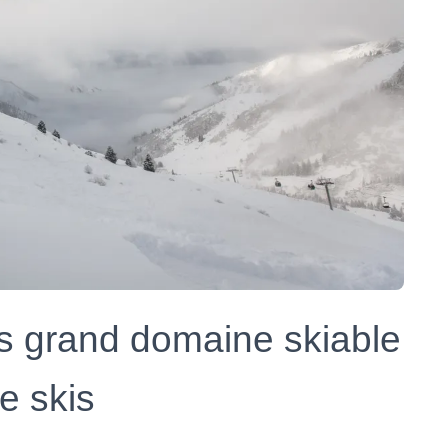
lus grand domaine skiable
e skis