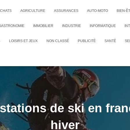
CHATS
AGRICULTURE
ASSURANCES
AUTO-MOTO
BIEN-Ê
GASTRONOMIE
IMMOBILIER
INDUSTRIE
INFORMATIQUE
IN
S
LOISIRS ET JEUX
NON CLASSÉ
PUBLICITÉ
SANTÉ
SE
stations de ski en fra
hiver