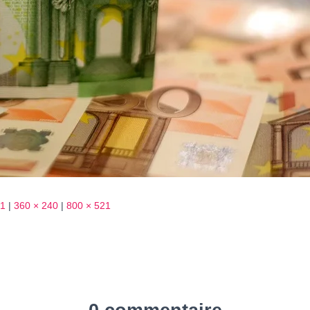
61
|
360 × 240
|
800 × 521