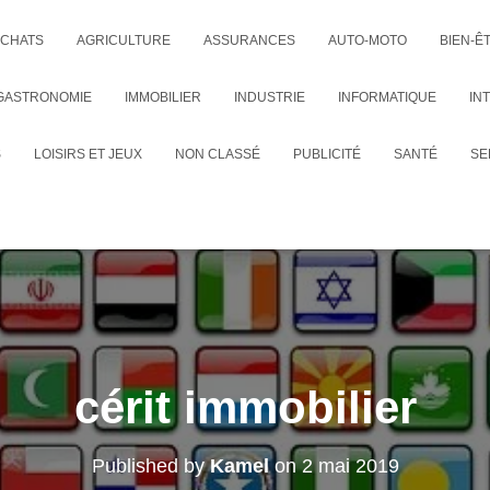
CHATS
AGRICULTURE
ASSURANCES
AUTO-MOTO
BIEN-Ê
GASTRONOMIE
IMMOBILIER
INDUSTRIE
INFORMATIQUE
IN
S
LOISIRS ET JEUX
NON CLASSÉ
PUBLICITÉ
SANTÉ
SE
cérit immobilier
Published by
Kamel
on
2 mai 2019