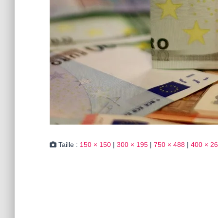
Taille :
150 × 150
|
300 × 195
|
750 × 488
|
400 × 2