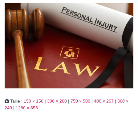
Taille :
150 × 150
|
300 × 200
|
750 × 500
|
400 × 267
|
360 ×
240
|
1280 × 853