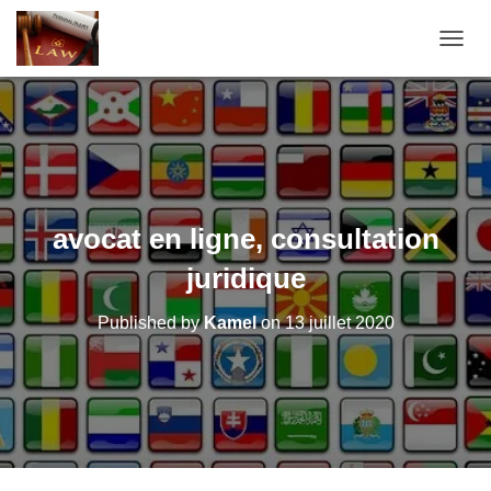
OUVRI
avocat en ligne, consultation
juridique
Published by
Kamel
on
13 juillet 2020