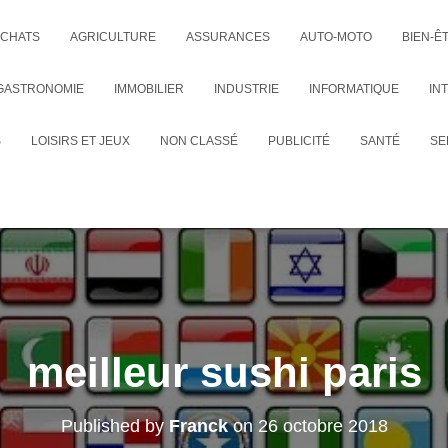
CHATS
AGRICULTURE
ASSURANCES
AUTO-MOTO
BIEN-Ê
GASTRONOMIE
IMMOBILIER
INDUSTRIE
INFORMATIQUE
IN
S
LOISIRS ET JEUX
NON CLASSÉ
PUBLICITÉ
SANTÉ
SE
meilleur sushi paris
Published by
Franck
on
26 octobre 2018