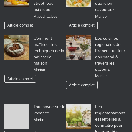
street food
quotidien
asiatique
savoureux
Pascal Cabus
Marise
Article complet
Article complet
Comment
Les cuisines
maîtriser les
régionales de
techniques de la
France : un tour
pâtisserie
gourmand à
maison
travers les
saveurs
Marise
Marise
Article complet
Article complet
Tout savoir sur la
Les
voyance
réglementations
essentielles à
Martin
connaître pour
louer un bien