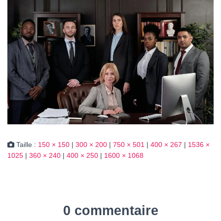
Taille :
150 × 150
|
300 × 200
|
750 × 501
|
400 × 267
|
1536 ×
1025
|
360 × 240
|
400 × 250
|
1600 × 1068
0 commentaire