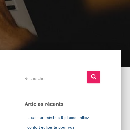
R
e
c
h
e
Articles récents
r
c
Louez un minibus 9 places : alliez
h
e
confort et liberté pour vos