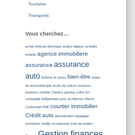
Tourisme
Transports
Vous cherchez…
achat véhicule électrique
acides biliaires
activités
agence immobiliere
enfants
assurance
assurance
auto
bien-être
Asthme et stress
bottes
de pressothérapie
bruits de voiture
business
business modèle
Claviers gaming
coffre fort
comptable indépendant pour architectes Wavre
courtier immobilier
Conformité PME
Crédit auto
détoxification hépatique
entreprise
famille recomposée
frais de notaire
Gestion finances