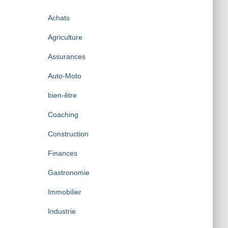
i
v
Achats
e
s
Agriculture
Assurances
Auto-Moto
bien-être
Coaching
Construction
Finances
Gastronomie
Immobilier
Industrie