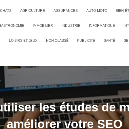
CHATS
AGRICULTURE
ASSURANCES
AUTO-MOTO
BIEN-Ê
GASTRONOMIE
IMMOBILIER
INDUSTRIE
INFORMATIQUE
IN
S
LOISIRS ET JEUX
NON CLASSÉ
PUBLICITÉ
SANTÉ
SE
iliser les études de 
améliorer votre SEO