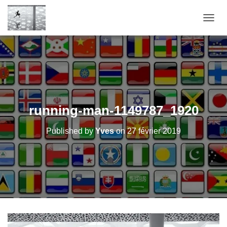
OUVRI
running-man-1149787_1920
Published by
Yves
on
27 février 2019