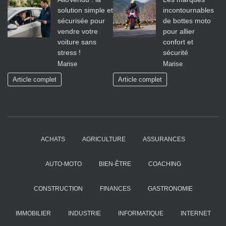
solution simple et
incontournables
sécurisée pour
de bottes moto
vendre votre
pour allier
voiture sans
confort et
stress !
sécurité
Marise
Marise
Article complet
Article complet
ACHATS
AGRICULTURE
ASSURANCES
AUTO-MOTO
BIEN-ÊTRE
COACHING
CONSTRUCTION
FINANCES
GASTRONOMIE
IMMOBILIER
INDUSTRIE
INFORMATIQUE
INTERNET