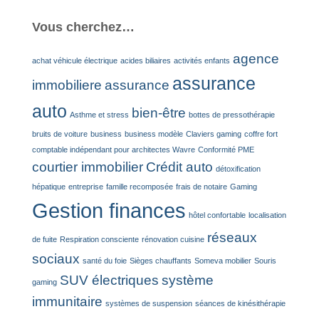
Vous cherchez…
agence
achat véhicule électrique
acides biliaires
activités enfants
assurance
immobiliere
assurance
auto
bien-être
Asthme et stress
bottes de pressothérapie
bruits de voiture
business
business modèle
Claviers gaming
coffre fort
comptable indépendant pour architectes Wavre
Conformité PME
courtier immobilier
Crédit auto
détoxification
hépatique
entreprise
famille recomposée
frais de notaire
Gaming
Gestion finances
hôtel confortable
localisation
réseaux
de fuite
Respiration consciente
rénovation cuisine
sociaux
santé du foie
Sièges chauffants
Someva mobilier
Souris
SUV électriques
système
gaming
immunitaire
systèmes de suspension
séances de kinésithérapie