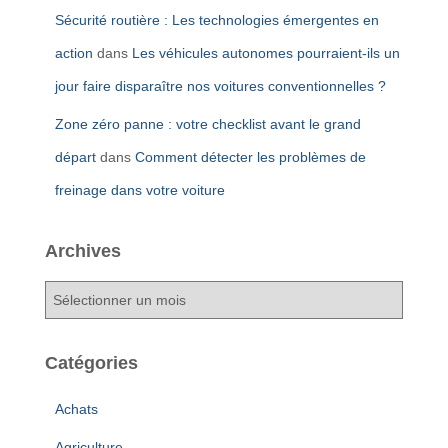
Sécurité routière : Les technologies émergentes en
action
dans
Les véhicules autonomes pourraient-ils un
jour faire disparaître nos voitures conventionnelles ?
Zone zéro panne : votre checklist avant le grand
départ
dans
Comment détecter les problèmes de
freinage dans votre voiture
Archives
A
r
c
h
Catégories
i
v
Achats
e
s
Agriculture