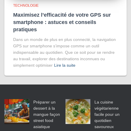
TECHNOLOGIE
Maximisez l’efficacité de votre GPS sur
smartphone : astuces et conseils
pratiques
Dans un monde de plus en plus connecté, la navigation
GPS sur smartphone s’impose comme un outil
indispensable au quotidien. Que ce soit pour se rendre
au travail, explorer des destinations inconnues ou
simplement optimiser
Lire la suite
Préparer un
La cuisine
dessert à la
végétarienne
mangue façon
facile pour un
street food
quotidien
asiatique
savoureux