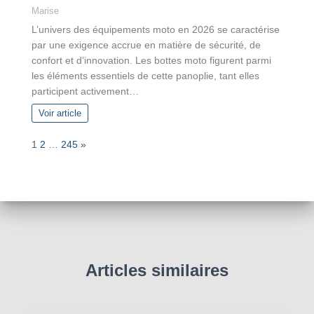
Marise
L’univers des équipements moto en 2026 se caractérise
par une exigence accrue en matière de sécurité, de
confort et d’innovation. Les bottes moto figurent parmi
les éléments essentiels de cette panoplie, tant elles
participent activement…
Voir article
P
N
1
2
…
245
»
a
e
g
x
e
t
:
Articles similaires