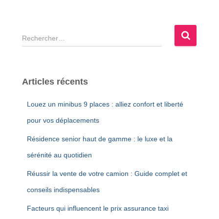
R
e
c
h
e
Articles récents
r
c
Louez un minibus 9 places : alliez confort et liberté
h
e
pour vos déplacements
r
Résidence senior haut de gamme : le luxe et la
:
sérénité au quotidien
Réussir la vente de votre camion : Guide complet et
conseils indispensables
Facteurs qui influencent le prix assurance taxi