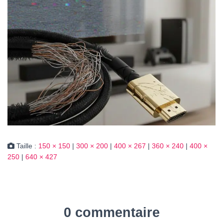
Taille :
150 × 150
|
300 × 200
|
400 × 267
|
360 × 240
|
400 ×
250
|
640 × 427
0 commentaire