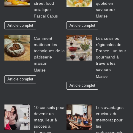
street food
quotidien
asiatique
savoureux
Pascal Cabus
Marise
Article complet
Article complet
Comment
Les cuisines
maîtriser les
régionales de
techniques de la
France : un tour
pâtisserie
gourmand à
maison
travers les
saveurs
Marise
Marise
Article complet
Article complet
10 conseils pour
Les avantages
devenir un
cruciaux du
maquilleur à
mentorat pour
succès à
les
Lausanne
professionnels