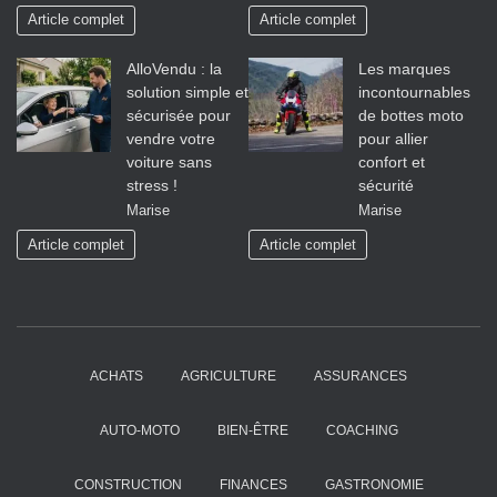
Article complet
Article complet
AlloVendu : la
Les marques
solution simple et
incontournables
sécurisée pour
de bottes moto
vendre votre
pour allier
voiture sans
confort et
stress !
sécurité
Marise
Marise
Article complet
Article complet
ACHATS
AGRICULTURE
ASSURANCES
AUTO-MOTO
BIEN-ÊTRE
COACHING
CONSTRUCTION
FINANCES
GASTRONOMIE