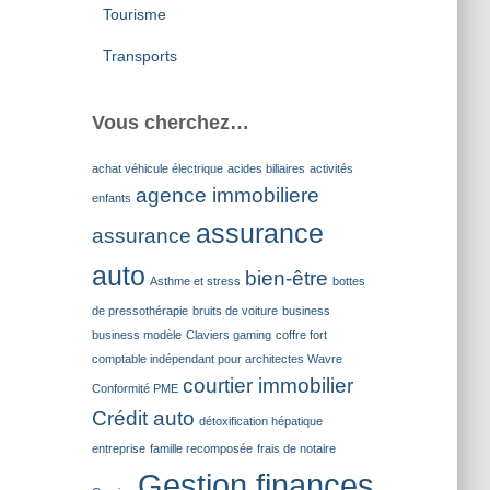
Tourisme
Transports
Vous cherchez…
achat véhicule électrique
acides biliaires
activités
agence immobiliere
enfants
assurance
assurance
auto
bien-être
Asthme et stress
bottes
de pressothérapie
bruits de voiture
business
business modèle
Claviers gaming
coffre fort
comptable indépendant pour architectes Wavre
courtier immobilier
Conformité PME
Crédit auto
détoxification hépatique
entreprise
famille recomposée
frais de notaire
Gestion finances