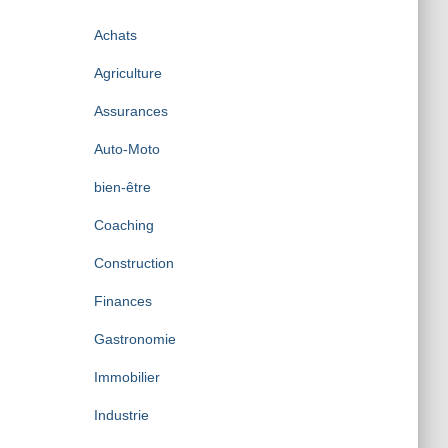
i
v
Achats
e
s
Agriculture
Assurances
Auto-Moto
bien-être
Coaching
Construction
Finances
Gastronomie
Immobilier
Industrie