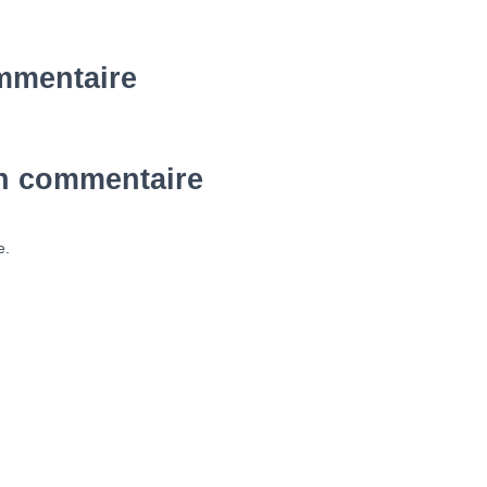
mmentaire
un commentaire
e.