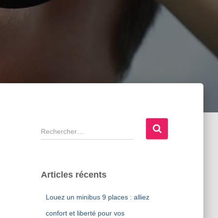
R
e
c
h
e
Articles récents
r
c
Louez un minibus 9 places : alliez
h
e
confort et liberté pour vos