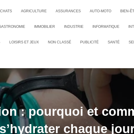
CHATS
AGRICULTURE
ASSURANCES
AUTO-MOTO
BIEN-Ê
GASTRONOMIE
IMMOBILIER
INDUSTRIE
INFORMATIQUE
IN
S
LOISIRS ET JEUX
NON CLASSÉ
PUBLICITÉ
SANTÉ
SE
ion : pourquoi et com
s’hydrater chaque jou