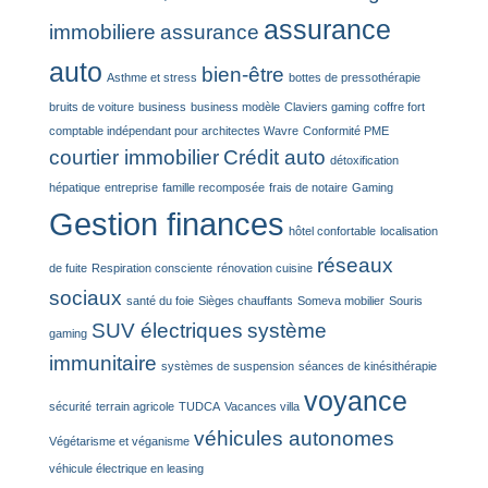
assurance
immobiliere
assurance
auto
bien-être
Asthme et stress
bottes de pressothérapie
bruits de voiture
business
business modèle
Claviers gaming
coffre fort
comptable indépendant pour architectes Wavre
Conformité PME
courtier immobilier
Crédit auto
détoxification
hépatique
entreprise
famille recomposée
frais de notaire
Gaming
Gestion finances
hôtel confortable
localisation
réseaux
de fuite
Respiration consciente
rénovation cuisine
sociaux
santé du foie
Sièges chauffants
Someva mobilier
Souris
SUV électriques
système
gaming
immunitaire
systèmes de suspension
séances de kinésithérapie
voyance
sécurité
terrain agricole
TUDCA
Vacances villa
véhicules autonomes
Végétarisme et véganisme
véhicule électrique en leasing