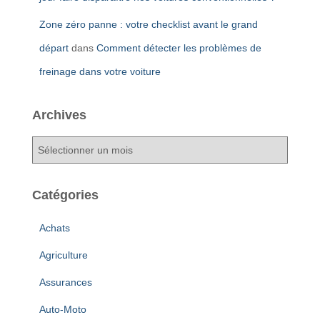
Zone zéro panne : votre checklist avant le grand
départ
dans
Comment détecter les problèmes de
freinage dans votre voiture
Archives
A
r
c
h
Catégories
i
v
Achats
e
s
Agriculture
Assurances
Auto-Moto