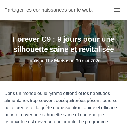
Partager les connaissances sur le web.
OUVRI
Forever C9 : 9 jours pour une
silhouette saine et revitalisée
Published by
Marise
on
30 mai 2026
Dans un monde où le rythme effréné et les habitudes
alimentaires trop souvent déséquilibrées pèsent lourd sur
notre bien-être, la quête d’une solution rapide et efficace
pour retrouver une silhouette saine et une énergie
renouvelée est devenue une priorité. Le programme