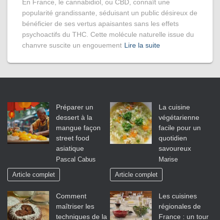
En France, le cannabidiol, ou CBD, connaît une
popularité grandissante, séduisant un public désireux de
bénéficier de ses vertus apaisantes sans les effets
psychoactifs du THC. Cette molécule naturelle issue du
chanvre suscite un engouement
Lire la suite
Préparer un
La cuisine
dessert à la
végétarienne
mangue façon
facile pour un
street food
quotidien
asiatique
savoureux
Pascal Cabus
Marise
Article complet
Article complet
Comment
Les cuisines
maîtriser les
régionales de
techniques de la
France : un tour