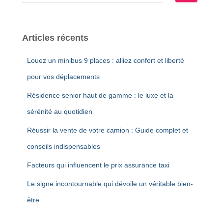
e
c
h
e
Articles récents
r
c
Louez un minibus 9 places : alliez confort et liberté
h
e
pour vos déplacements
r
Résidence senior haut de gamme : le luxe et la
:
sérénité au quotidien
Réussir la vente de votre camion : Guide complet et
conseils indispensables
Facteurs qui influencent le prix assurance taxi
Le signe incontournable qui dévoile un véritable bien-
être