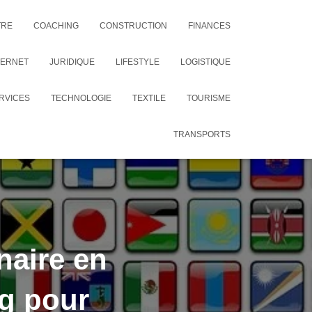
TRE
COACHING
CONSTRUCTION
FINANCES
TERNET
JURIDIQUE
LIFESTYLE
LOGISTIQUE
RVICES
TECHNOLOGIE
TEXTILE
TOURISME
TRANSPORTS
naire en
ng pour