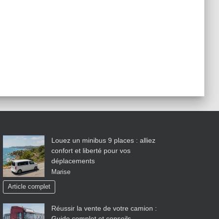
Louez un minibus 9 places : alliez
confort et liberté pour vos
déplacements
Marise
Article complet
Réussir la vente de votre camion :
Guide complet et conseils