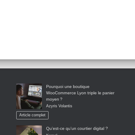
Pourquoi une boutique
WooCommerce Lyon triple le panier
moyen ?
Azyris Volantis
Article complet
Qu’est-ce qu’un courtier digital ?