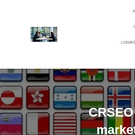
A
LOISIR
CRSEO B
market