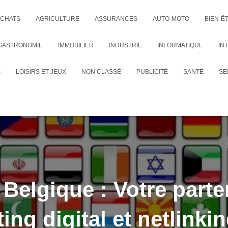
CHATS
AGRICULTURE
ASSURANCES
AUTO-MOTO
BIEN-Ê
GASTRONOMIE
IMMOBILIER
INDUSTRIE
INFORMATIQUE
IN
S
LOISIRS ET JEUX
NON CLASSÉ
PUBLICITÉ
SANTÉ
SE
elgique : Votre parte
ing digital et netlinki