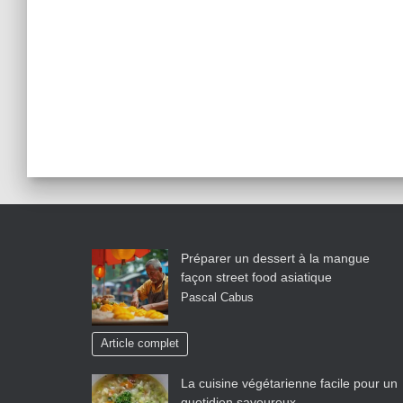
Préparer un dessert à la mangue
façon street food asiatique
Pascal Cabus
Article complet
La cuisine végétarienne facile pour un
quotidien savoureux