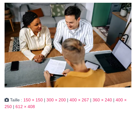
Taille :
150 × 150
|
300 × 200
|
400 × 267
|
360 × 240
|
400 ×
250
|
612 × 408