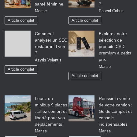
santé féminine
?
Marise
Pascal Cabus
Article complet
Article complet
Comment
Explorez notre
analyser un SEO
sélection de
restaurant Lyon
produits CBD
?
premium à petits
prix
Azyris Volantis
Marise
Article complet
Article complet
Louez un
Réussir la vente
minibus 9 places
de votre camion :
: alliez confort et
Guide complet et
liberté pour vos
conseils
déplacements
indispensables
Marise
Marise