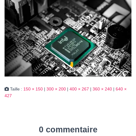
Taille :
150 × 150
|
300 × 200
|
400 × 267
|
360 × 240
|
640 ×
427
0 commentaire