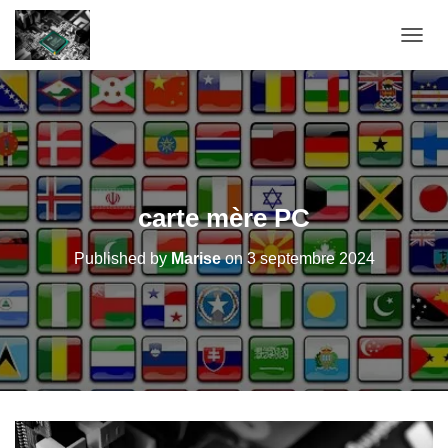
OUVRI
carte mère PC
Published by
Marise
on
3 septembre 2024