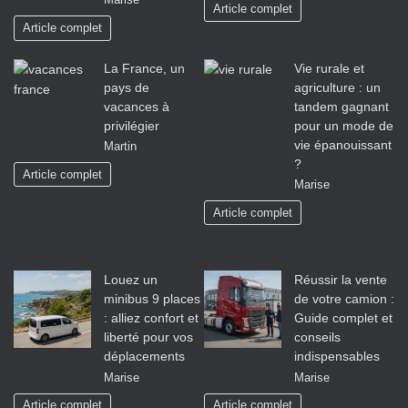
Marise
Article complet
Article complet
La France, un
Vie rurale et
pays de
agriculture : un
vacances à
tandem gagnant
privilégier
pour un mode de
vie épanouissant
Martin
?
Article complet
Marise
Article complet
Louez un
Réussir la vente
minibus 9 places
de votre camion :
: alliez confort et
Guide complet et
liberté pour vos
conseils
déplacements
indispensables
Marise
Marise
Article complet
Article complet