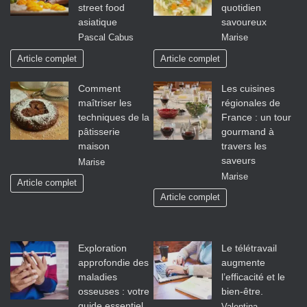
street food
quotidien
asiatique
savoureux
Pascal Cabus
Marise
Article complet
Article complet
Comment
Les cuisines
maîtriser les
régionales de
techniques de la
France : un tour
pâtisserie
gourmand à
maison
travers les
saveurs
Marise
Marise
Article complet
Article complet
Exploration
Le télétravail
approfondie des
augmente
maladies
l’efficacité et le
osseuses : votre
bien-être.
guide essentiel