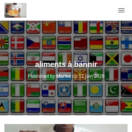
OUVRI
aliments à bannir
Published by
Marise
on
12 juin 2026