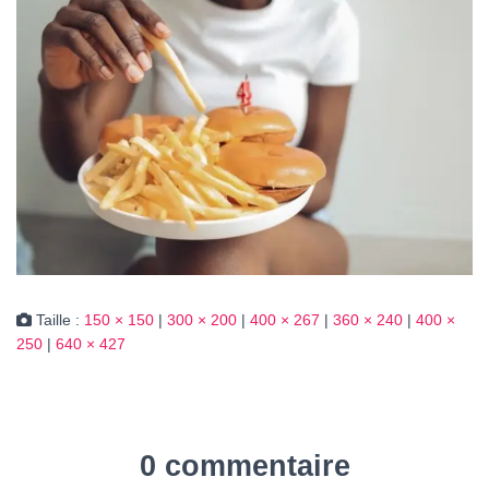
Taille :
150 × 150
|
300 × 200
|
400 × 267
|
360 × 240
|
400 ×
250
|
640 × 427
0 commentaire