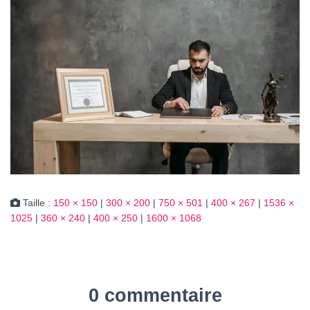
Taille :
150 × 150
|
300 × 200
|
750 × 501
|
400 × 267
|
1536 ×
1025
|
360 × 240
|
400 × 250
|
1600 × 1068
0 commentaire