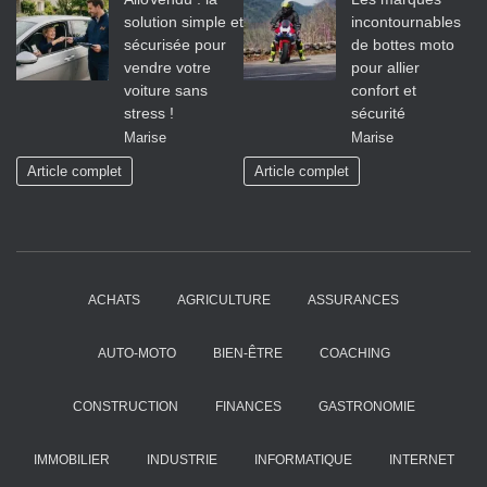
solution simple et
incontournables
sécurisée pour
de bottes moto
vendre votre
pour allier
voiture sans
confort et
stress !
sécurité
Marise
Marise
Article complet
Article complet
ACHATS
AGRICULTURE
ASSURANCES
AUTO-MOTO
BIEN-ÊTRE
COACHING
CONSTRUCTION
FINANCES
GASTRONOMIE
IMMOBILIER
INDUSTRIE
INFORMATIQUE
INTERNET