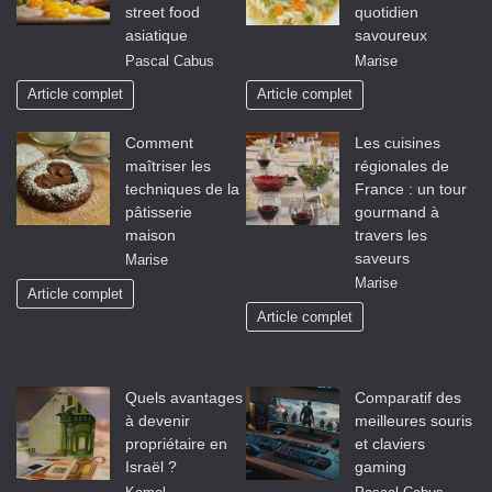
street food
quotidien
asiatique
savoureux
Pascal Cabus
Marise
Article complet
Article complet
Comment
Les cuisines
maîtriser les
régionales de
techniques de la
France : un tour
pâtisserie
gourmand à
maison
travers les
saveurs
Marise
Marise
Article complet
Article complet
Quels avantages
Comparatif des
à devenir
meilleures souris
propriétaire en
et claviers
Israël ?
gaming