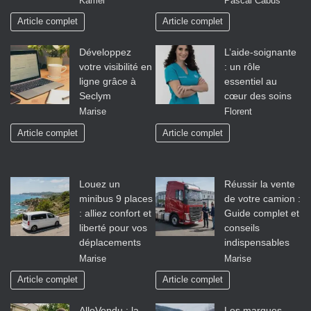
Kamel
Pascal Cabus
Article complet
Article complet
Développez
L’aide-soignante
votre visibilité en
: un rôle
ligne grâce à
essentiel au
Seclym
cœur des soins
Marise
Florent
Article complet
Article complet
Louez un
Réussir la vente
minibus 9 places
de votre camion :
: alliez confort et
Guide complet et
liberté pour vos
conseils
déplacements
indispensables
Marise
Marise
Article complet
Article complet
AlloVendu : la
Les marques