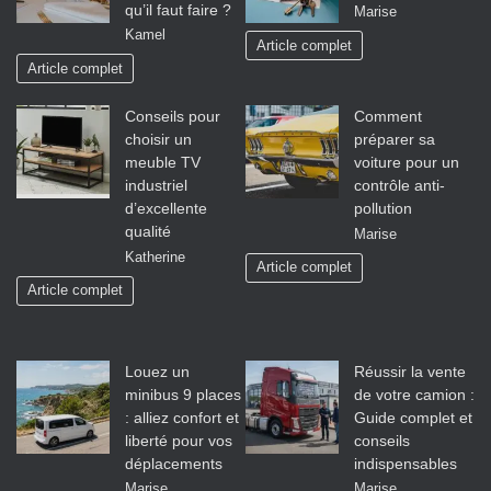
qu’il faut faire ?
Marise
Kamel
Article complet
Article complet
Conseils pour
Comment
choisir un
préparer sa
meuble TV
voiture pour un
industriel
contrôle anti-
d’excellente
pollution
qualité
Marise
Katherine
Article complet
Article complet
Louez un
Réussir la vente
minibus 9 places
de votre camion :
: alliez confort et
Guide complet et
liberté pour vos
conseils
déplacements
indispensables
Marise
Marise